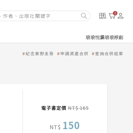
0
琅琅悅讀
琅琅原創
紀念東野圭吾
申請資產合併
查詢合併結果
電子書定價
NT$ 165
150
NT$