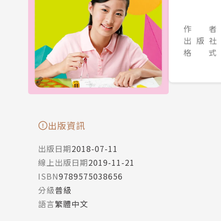
作 者
出 版 社
格 式
出版資訊
出版日期
2018-07-11
線上出版日期
2019-11-21
ISBN
9789575038656
分級
普級
語言
繁體中文