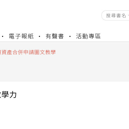
資產合併結果查詢
電子報紙
有聲書
活動專區
書櫃開通申請
與資產合併申請圖文教學
資產合併結果查詢
書櫃開通申請
數學力