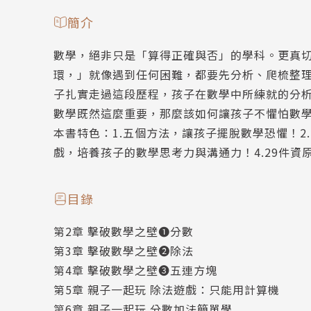
簡介
數學，絕非只是「算得正確與否」的學科。更真
環，」就像遇到任何困難，都要先分析、爬梳整
子扎實走過這段歷程，孩子在數學中所練就的分
數學既然這麼重要，那麼該如何讓孩子不懼怕數
本書特色：1.五個方法，讓孩子擺脫數學恐懼！2
戲，培養孩子的數學思考力與溝通力！4.29件
目錄
第2章 擊破數學之壁❶分數
第3章 擊破數學之壁❷除法
第4章 擊破數學之壁❸五連方塊
第5章 親子一起玩 除法遊戲：只能用計算機
第6章 親子一起玩 分數加法簡單學