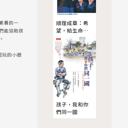
素養的一
順理成章：希
望，給生命力
們能協助孩
量－講理就好7
。
起玩的小遊
孩子，我和你
們同一國