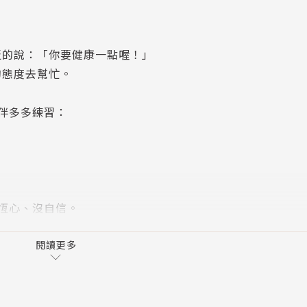
泛的說：「你要健康一點喔！」
的態度去幫忙。
伴多多練習：
恆心、沒自信。
閱讀更多