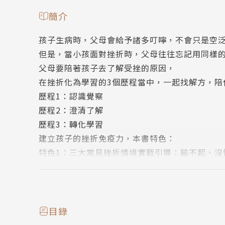
簡介
孩子生病時，父母會給予諸多叮嚀，不會只是空
但是，當小孩面對挫折時，父母往往忘記用同樣
父母要陪著孩子去了解受挫的原因，
在挫折化為學習的3個歷程當中，一起找解方，陪
歷程1：認識覺察
歷程2：澄清了解
歷程3：轉化學習
建立孩子的挫折免疫力，本書特色：
特色1：三大常見挫折情境實戰引導：輸不起、沒
特色2：破除耐挫力三大常見迷思
特色3：陪伴孩子跨越挫折四原則
特色4：三階段協助孩子「成功的失敗」
目錄