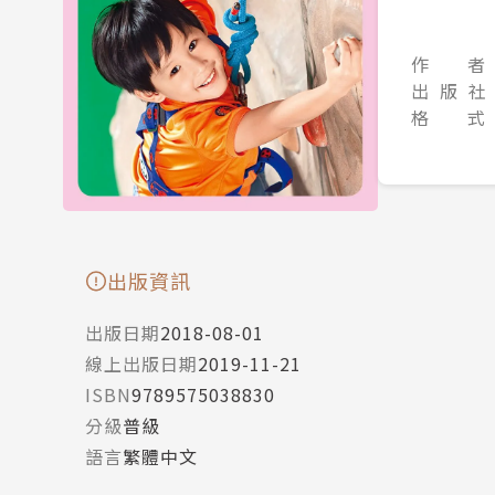
作 者
出 版 社
格 式
出版資訊
出版日期
2018-08-01
線上出版日期
2019-11-21
ISBN
9789575038830
分級
普級
語言
繁體中文