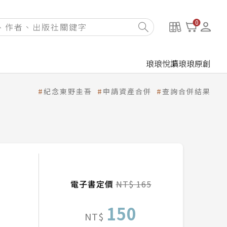
0
琅琅悅讀
琅琅原創
紀念東野圭吾
申請資產合併
查詢合併結果
電子書定價
NT$ 165
150
NT$