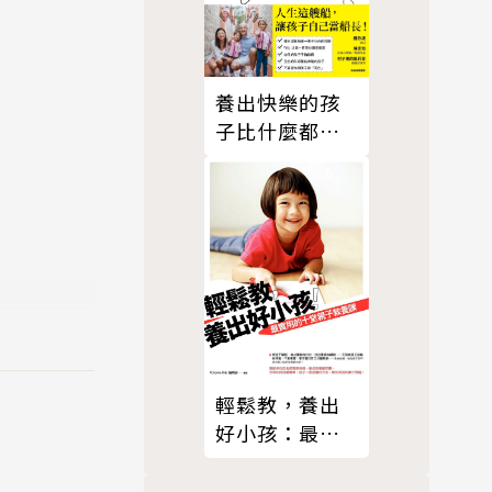
養出快樂的孩
子比什麼都重
要
輕鬆教，養出
好小孩：最實
用的10堂親子
教養課