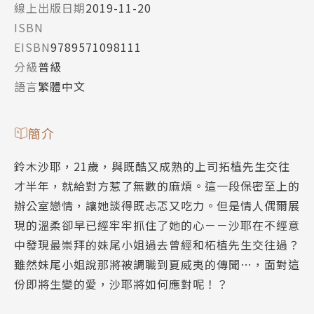
線上出版日期
2019-11-20
ISBN
EISBN
9789571098111
分級
普級
語言
繁體中文
簡介
鈴木沙耶，21歲，與既酷又成熟的上司拓植先生交往
才半年，就給對方惹了無數的麻煩。這一段保密至上的
辦公室戀情，讓她談得既忐忑又吃力。但是情人偶爾展
現的溫柔卻早已經牢牢抓住了她的心－－沙耶在不經意
中發現最崇拜的妹尾小姐過去曾經和柘植先生交往過？
雖然妹尾小姐說那將被調職到夏威夷的傳聞…，面對這
份即將生變的愛，沙耶將如何應對呢！？