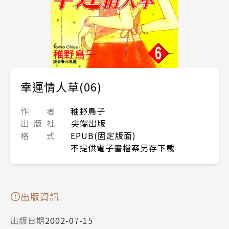
幸運情人草(06)
作 者
稚野鳥子
出 版 社
尖端出版
格 式
EPUB(固定版面)
不提供電子書檔案另存下載
出版資訊
出版日期
2002-07-15