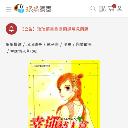
【公告】因 Readmoo 讀墨系統維護中，本站同步暫
0
停部分閱讀服務
【公告】琅琅讀墨數位閱讀資產合併與書櫃開通申請
【公告】琅琅讀墨書櫃開通常見問題
【公告】琅琅讀墨 3 分鐘完成書櫃開通與資產合併申
請圖文教學
琅琅悅讀
琅琅讀墨
電子書
漫畫
戀愛故事
【公告】琅琅書店服務升級重要說明及資產合併結果
幸運情人草(06)
查詢
【公告】因 Readmoo 讀墨系統維護中，本站同步暫
停部分閱讀服務