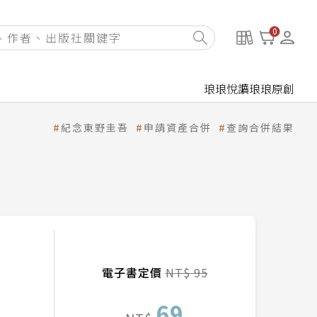
0
琅琅悅讀
琅琅原創
紀念東野圭吾
申請資產合併
查詢合併結果
電子書定價
NT$ 95
69