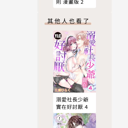
則 漫畫版 2
其他人也看了
溺愛社長少爺
實在好討厭 4