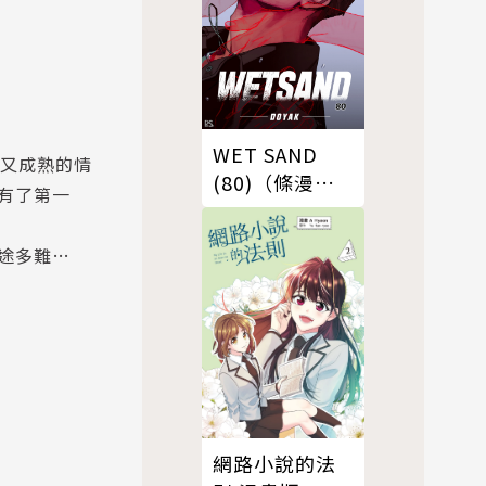
WET SAND
酷又成熟的情
(80)（條漫
有了第一
版）
途多難…
網路小說的法