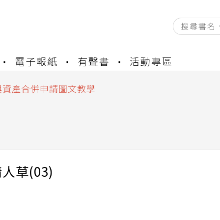
資產合併結果查詢
電子報紙
有聲書
活動專區
書櫃開通申請
與資產合併申請圖文教學
資產合併結果查詢
書櫃開通申請
人草(03)