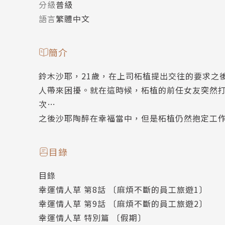
分級
普級
語言
繁體中文
簡介
鈴木沙耶，21歲，在上司柘植提出交往的要求之
人帶來困擾。就在這時候，柘植的前任女友突然
次…
之後沙耶陶醉在幸福當中，但是柘植仍然抱定工
目錄
目錄
幸運情人草 第8話 〔麻煩不斷的員工旅遊1〕
幸運情人草 第9話 〔麻煩不斷的員工旅遊2〕
幸運情人草 特別篇 〔假期〕