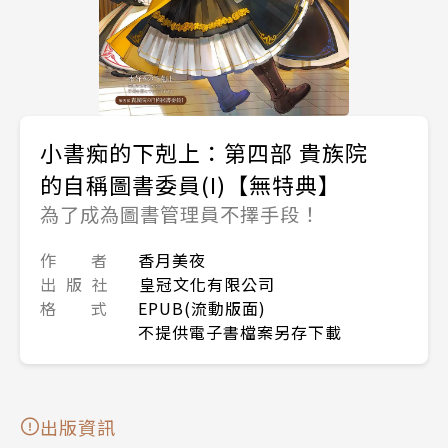
小書痴的下剋上：第四部 貴族院
的自稱圖書委員(I)【無特典】
為了成為圖書管理員不擇手段！
作 者
香月美夜
出 版 社
皇冠文化有限公司
格 式
EPUB(流動版面)
不提供電子書檔案另存下載
出版資訊