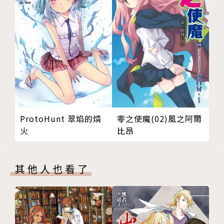
以《小書痴的下剋上》出道。
因為有幸得到單行本部門第一名，
在《這本輕小說真厲害！2018》接受了採訪。
如不嫌棄，也歡迎大家看看。
繪者簡介
椎名優
零之使魔(02)風之阿爾
ProtoHunt 翠焰的燐
比昂
火
羅潔梅茵在這集也十歲了，
還以為會發育長大，搖身一變成為少女，
其他人也看了
結果連0.1公分也沒長高。
看來幼童體型還會持續好一段時間。
譯者簡介