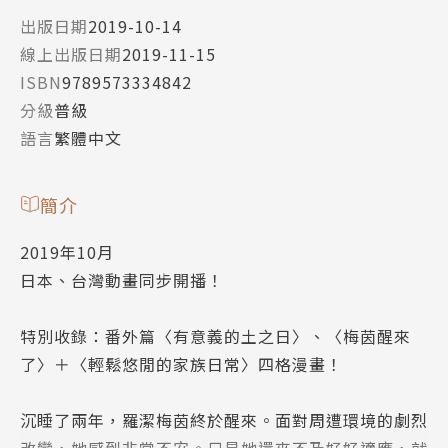
出版日期
2019-10-14
線上出版日期
2019-11-15
ISBN
9789573334842
分級
普級
語言
繁體中文
簡介
2019年10月
日本、台灣動畫同步開播！
特別收錄：番外篇〈有意義的土之日〉、〈梅茵醒來
了〉＋〈輕鬆悠閒的家族日常〉四格漫畫！
沉睡了兩年，羅潔梅茵終於醒來。面對周遭環境的劇烈
改變，她感到非常不安。只是她還來不及好好適應，就