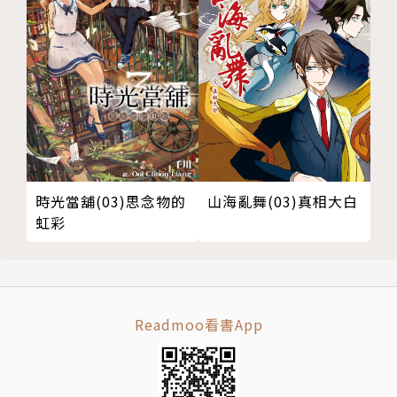
許金玉
東海大學日文系畢業，現為專職譯者，不做自己喜歡的
事就會渾身不對勁。譯有《旅貓日記》、《星星糖》、
《吸淚鬼》、《小書痴的下剋上系列》、《不中用的我
仰望天空》等作品。
●「小書痴的下剋上」中文官網：www.crown.com.t
時光當舖(03)思念物的
山海亂舞(03)真相大白
虹彩
w/booklove
●「小書痴的下剋上」粉絲專頁：www.facebook.co
m/booklove.crown
Readmoo看書App