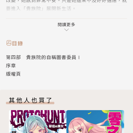
要進入「貴族院」展開新生活。
貴族院是貴族就讀的學校，在這裡，個性鮮明的教師們
閱讀更多
會教導學生操控魔力、製作魔導具，領主候補生也要學
習使用治理領地的魔法。
目錄
第四部 貴族院的自稱圖書委員Ⅰ
原本羅潔梅茵應該一邊過著宿舍生活，一邊和老師、同
序章
學們一起努力學習，但當她得知貴族院內竟然有大型圖
版權頁
書館以後，情況徹底改變……
其他人也買了
作者簡介
香月美夜