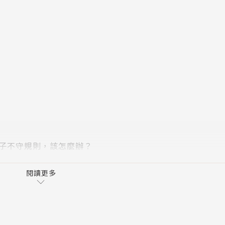
教工具，引導孩子在人際關係中展現合宜的行為，更需要知道
什麼」？
要知道—孩子，你的腦袋是如何思考？妳是不是還想問... 
宜拒絕？
?
孩子不守規則，該怎麼辦？
多久？如何強化？
閱讀更多
常育兒煩惱，透過100個關鍵問答，