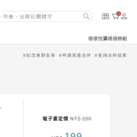
0
琅琅悅讀
琅琅原創
紀念東野圭吾
申請資產合併
查詢合併結果
格
電子書定價
NT$ 250
199