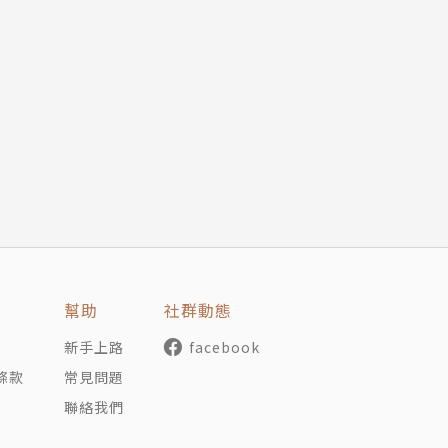
本系列書籍中能讀到兼具全面及系統性的育兒知識。
成長，並從中琢磨出最適合孩子與自己的育兒方案。
孩子的認知、語言、人際、情緒、身體動作各面向發展，協助
：幼教專家劉豫鳳╳兒童發展專家廖笙光╳親職教育專家涂妙
0個痛點，一一擊破問題，提供實用的解法，同時深入淺出紮實
協助？
媽媽利用日常零碎時間就能一再翻讀，有效率的輕鬆掌握。
？
他好了」，怎麼辦？
幫助
社群動態
估？
新手上路
facebook
條款
常見問題
另有原因？
聯絡我們
爭觀念？