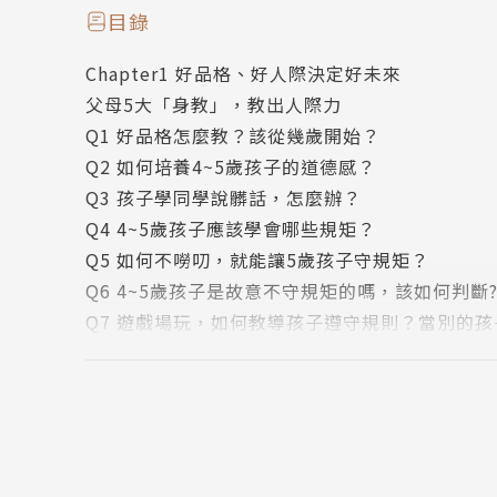
被孩子負向行為驚嚇的妳，需要正向又有效的管
目錄
你的行為，是從何而來？
Chapter1 好品格、好人際決定好未來
出門看到喜歡一直吵著買、總是問一連串的「為
父母5大「身教」，教出人際力
不耐煩的妳，需要能正確回應孩子的溝通技巧，更需
Q1 好品格怎麼教？該從幾歲開始？
以學會哪些規矩？
Q2 如何培養4~5歲孩子的道德感？
如何幫助孩子控制衝動？
Q3 孩子學同學說髒話，怎麼辦？
孩子不會看人臉色，怎麼辦？
Q4 4~5歲孩子應該學會哪些規矩？
孩子在意同儕說「不跟你玩」，如何處理？
Q5 如何不嘮叨，就能讓5歲孩子守規矩？
孩子不喜歡親朋好友摸臉頰示好，如何教孩子合
Q6 4~5歲孩子是故意不守規矩的嗎，該如何判斷
當孩子問「我從哪裡生出來」，如何自在回答？
Q7 遊戲場玩，如何教導孩子遵守規則？當別的
孩子總說要和某某某結婚，如何看待與回應？
Q8 4~5歲孩子愛插嘴的背後原因是什麼？
該練習仿畫為運筆做準備嗎?？. 5歲的專注力有
Q9 孩子插嘴時，當下該如何回應處理？
益智玩具該怎麼選？
Q10 何幫助4~5歲孩子控制衝動？
想培養孩子做家事，從何開始？
Q11 4~5歲孩子的幽默感有何特點？
孩子的自我負責責任感如何形成？
Q12 如何培養孩子的幽默感？
如何協助孩子分辨「想要」和「需要」？媽媽的日