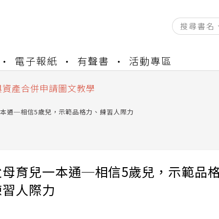
資產合併結果查詢
電子報紙
有聲書
活動專區
書櫃開通申請
與資產合併申請圖文教學
資產合併結果查詢
書櫃開通申請
本通─相信5歲兒，示範品格力、練習人際力
父母育兒一本通─相信5歲兒，示範品
練習人際力