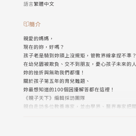
語言
繁體中文
簡介
親愛的媽媽，
現在的妳，好嗎？
孩子老是騎到妳頭上沒規矩，管教界線拿捏不準
在幼兒園被欺負、交不到朋友，憂心孩子未來的
妳的挫折與無助我們都懂！
關於孩子第五年的育兒難題、
妳最想知道的100個困擾解答都在這裡！
《親子天下》編輯採訪團隊
親自走訪多位教養專家，並由學界、醫界專家把
一次釐清百家爭鳴的育兒法，
讓妳輕鬆做出對孩子、對自己最合適的判斷與選
孩子開始說髒話、愛插嘴、語出挑臖、襲胸、摸