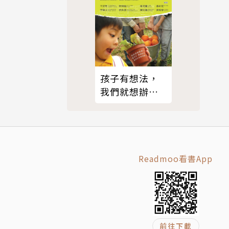
父母精準掌
如三大幼兒
孩子有想法，
的教養知
我們就想辦
法：開始天賦
教養的5堂課
Readmoo看書App
前往下載