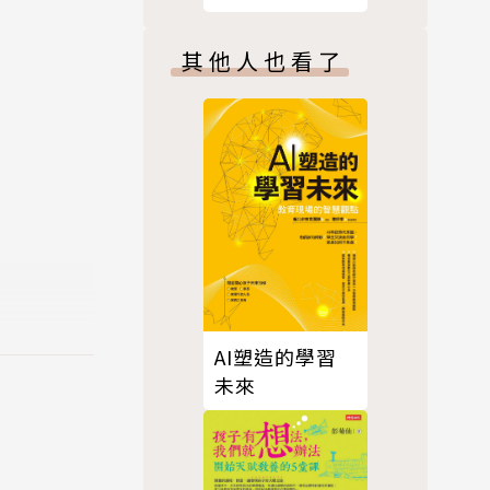
—孩子嚇到
其他人也看了
5歲孩子可
AI塑造的學習
未來