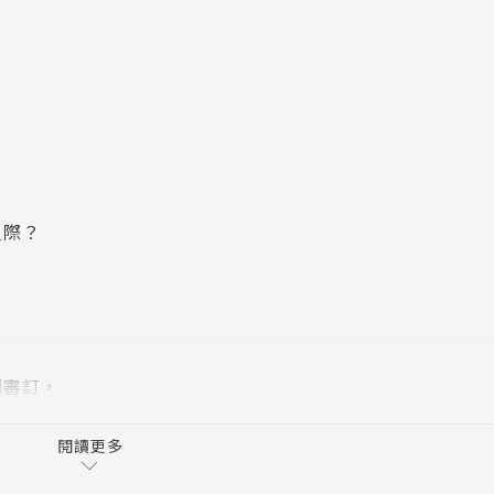
？
人際？
關審訂，
擇。
閱讀更多
生殖器……？