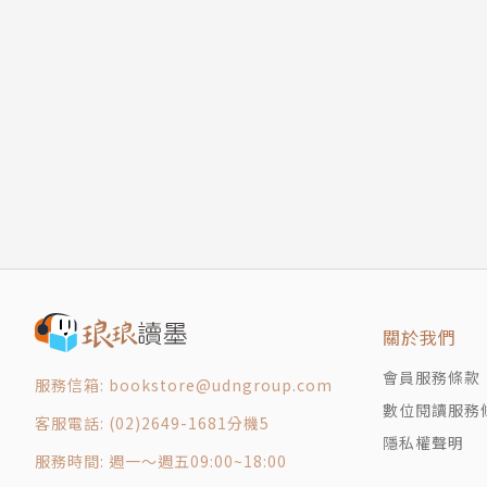
Q13 幽默感對於孩子的發展有什麼影響？
轉化成為開發孩子大能力的契機！
Q14 如何培養正向思考、樂觀的孩子？
本書有別於網路上片斷又零碎的資訊，讓媽媽在
好好衝突，人際加分
細緻的分齡對策，循序漸進的協助媽媽認識寶寶
Q15 如何引導孩子建立同理心？
★本書四大特色1.深度分齡：深入解讀一個年段
Q16 4~5歲孩子不會看人臉色，怎麼辦？
握並跟上孩子的各階段全面向發展。2.專業審訂
Q17 如何在生活中與4~5歲孩子練習同理心？
專家聯合指導3.深入淺出：精選集結媽媽的10
Q18 孩子常和好朋友吵架，需要介入嗎？該如何
識。4.輕巧好讀：100個提問╳100個解答，
Q19 孩子在意同儕看法，怎麼引導孩子培養自信
Q20 孩子很在意同儕說「不跟他玩了」或「不跟
Q21 為什麼孩子在家活潑、在外害羞？
Q22 5歲孩子在社交上容易退縮，爸媽如何協助？
關於我們
Q23 5歲孩子過度害羞到什麼程度，需要就醫評
Q24 孩子為什麼會挑釁爸媽？該如何應對？
會員服務條款
服務信箱: bookstore@udngroup.com
Q25 孩子常用言語挑釁同學，怎麼辦？
數位閱讀服務
客服電話: (02)2649-1681分機5
Q26 孩子有挑釁或排擠人的行為，是故意的還是
隱私權聲明
服務時間: 週一～週五09:00~18:00
Q27 5歲兒為了「贏」會說謊，如何引導良性競