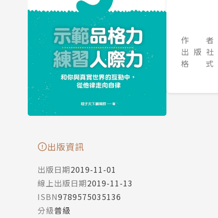
作 者
出 版 社
格 式
出版資訊
出版日期
2019-11-01
線上出版日期
2019-11-13
ISBN
9789575035136
分級
普級