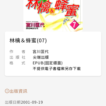
林檎＆蜂蜜(07)
作 者
宮川匡代
出 版 社
尖端出版
格 式
EPUB(固定版面)
不提供電子書檔案另存下載
出版資訊
出版日期
2001-09-19