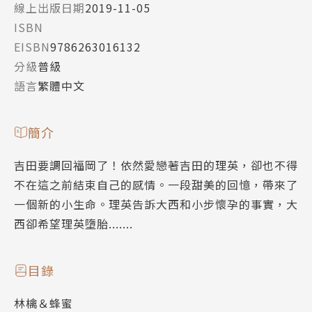
線上出版日期
2019-11-05
ISBN
EISBN
9786263016132
分級
普級
語言
繁體中文
簡介
吉田要調回福岡了！依然愛戀著吉田的理英，卻也不得
不在這之前結束自己的感情。一段甜美的回憶，帶來了
一個新的小生命。理英告訴大西和小步懷孕的事實，大
西卻希望理英墮胎.......
目錄
林檎＆蜂蜜