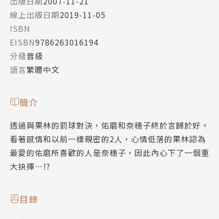
出版日期
2007-11-21
線上出版日期
2019-11-05
ISBN
EISBN
9786263016194
分級
普級
語言
繁體中文
簡介
透過與果林的罰球對決，佑磨和奈穗子終於言歸於好。
看著感情和以前一樣親密的2人，心情低落的果林認為
最愛的佑磨所喜歡的人是奈穗子，因此內心下了一個重
大抉擇…!?
目錄