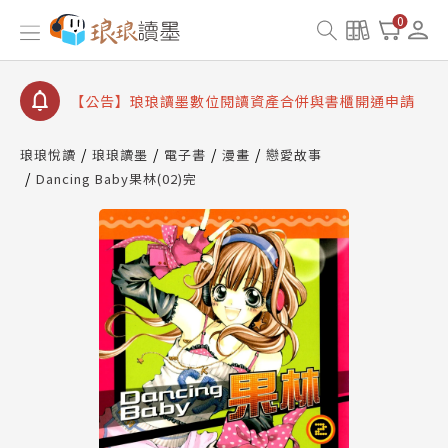
查詢
0
【公告】因 Readmoo 讀墨系統維護中，本站同步暫
停部分閱讀服務
【公告】琅琅讀墨數位閱讀資產合併與書櫃開通申請
【公告】琅琅讀墨書櫃開通常見問題
【公告】琅琅讀墨 3 分鐘完成書櫃開通與資產合併申
琅琅悅讀
琅琅讀墨
電子書
漫畫
戀愛故事
請圖文教學
Dancing Baby果林(02)完
【公告】琅琅書店服務升級重要說明及資產合併結果
查詢
【公告】因 Readmoo 讀墨系統維護中，本站同步暫
停部分閱讀服務