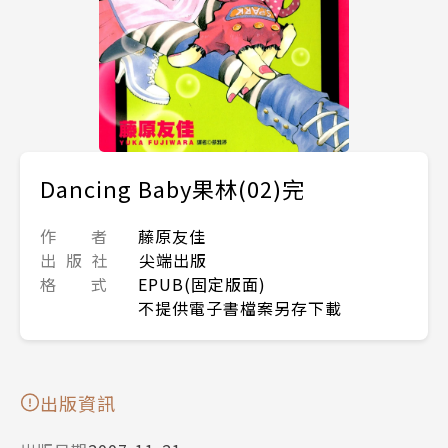
Dancing Baby果林(02)完
作 者
藤原友佳
出 版 社
尖端出版
格 式
EPUB(固定版面)
不提供電子書檔案另存下載
出版資訊