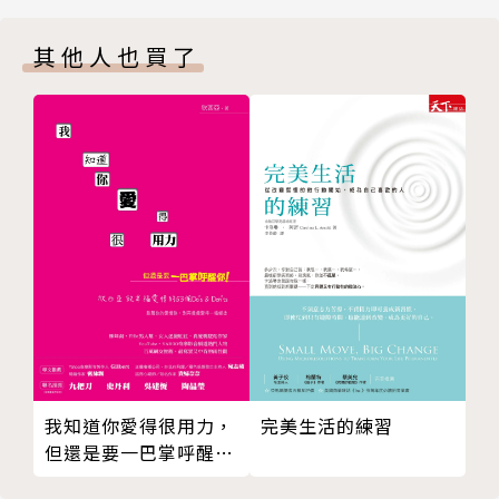
丈夫給的頭銜
明生活。
其他人也買了
自己的天空
著有《走過婚姻》、《婚姻終結者》、《兒子看招》、
是三八，還是烈士？
《上帝也算命》、《女生愛男生》、《看神聽鬼》、
應觀眾要求
《通靈者說》等書；譯有《反敗為勝》、《印度之
為什麼結婚
旅》、《紫色姊妹花》等書。
尋找白馬王子
贏得丈夫歸
都是賢妻良母惹的禍？
誰說一定要結婚
致命的吸引力
惡意的遊戲
彈性疲乏
外遇恐懼症
我知道你愛得很用力，
完美生活的練習
人類的第一齣劇本
但還是要一巴掌呼醒
復仇的女神
你！
最佳的報復