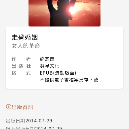
走過婚姻
女人的革命
作 者
施寄青
出 版 社
群星文化
格 式
EPUB(流動版面)
不提供電子書檔案另存下載
出版資訊
出版日期
2014-07-29
線上出版日期
2014-07-29