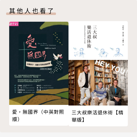
去吧，我的愛
其他人也看了
一個離婚女人的回憶
背叛！背叛！背叛！
我要離婚
全世界的人都知道
黑色的憤怒
憤怒的哲學
揮一揮手，不帶走一片雲彩
後悔嗎？捉姦
壞女人勝利了
愛是成全，還是佔有？
不離婚的理由
我是黃臉婆，但是我很溫柔
愛，無國界（中英對照
三大叔樂活退休術【精
愛情零故障
版）
華版】
妻子與情人
溫柔之必要