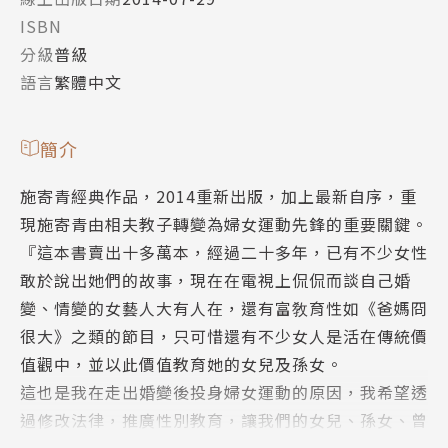
ISBN
分級
普級
語言
繁體中文
簡介
施寄青經典作品，2014重新出版，加上最新自序，重
現施寄青由相夫教子轉變為婦女運動先鋒的重要關鍵。
『這本書賣出十多萬本，經過二十多年，已有不少女性
敢於說出她們的故事，現在在電視上侃侃而談自己婚
變、情變的女藝人大有人在，還有富敎育性如《爸媽冏
很大》之類的節目，只可惜還有不少女人是活在傳統價
值觀中，並以此價值教育她的女兒及孫女。
這也是我在走出婚變後投身婦女運動的原因，我希望透
過修改法律，推廣性別教育，讓我們的女兒、孫女、曾
孫女……，每個女人都是生來平等自由的，懂得珍惜作