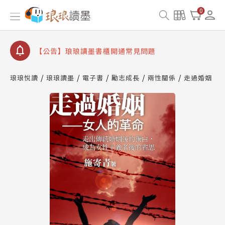
【公告】因 Readmoo 讀墨系統維護中，本站同步暫
0
停部分閱讀服務
【公告】琅琅讀墨數位閱讀資產合併與書櫃開通申請
【公告】琅琅讀墨書櫃開通常見問題
【公告】琅琅讀墨 3 分鐘完成書櫃開通與資產合併申
請圖文教學
琅琅悅讀
琅琅讀墨
電子書
勵志成長
兩性關係
走過婚姻
【公告】琅琅書店服務升級重要說明及資產合併結果
查詢
【公告】因 Readmoo 讀墨系統維護中，本站同步暫
停部分閱讀服務