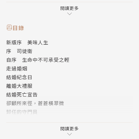
為女人的一生。』
閱讀更多
------節錄自施寄青《走過婚姻》自序
目錄
作者簡介
新版序 美味人生
序 司徒衛
施寄青
自序 生命中不可承受之輕
她是「離婚教主」、「名牌老媽」、
走過婚姻
她是「麻辣鮮師」、「總統候選人」、
結婚紀念日
她是「減肥維納斯」、「通靈終結者」……
離婚大禮服
她一生大風大浪，敢怒敢言，挑戰各種不公不義，宛如
結婚死亡宣告
怒目金剛。
卻顧所來徑，蒼蒼橫翠微
而一場十多年的靈異之旅，使她逐漸明白，
卸任的守門員
這趟旅程是她人生最後的課題──看透因果，以平和的
回家煮飯的女強人
心境，坦然面對生命。
守門球員的憂鬱
閱讀更多
三年六班，新台灣人，老婦運戰將，二○○二年自教職
當婚姻跌停板時
與婦運戰場退休，境內移民至鄉下山區，過著現代陶淵