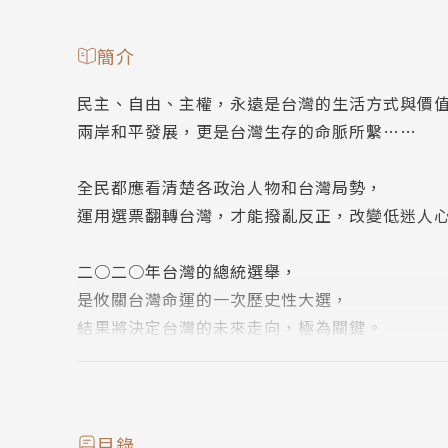
簡介
民主、自由、主權，永遠是台灣的生活方式與價
兩岸和平發展，更是台灣生存的命脈所繫……
全民都應看清楚各政治人物和台灣局勢，
運用選票翻轉台灣，才能撥亂反正，改變低迷人
二○二○年台灣的總統選舉，
是攸關台灣命運的一次歷史性大選，
結果將決定台灣的未來走向，極為關鍵。
不僅深刻影響台灣人民的福祉，
牽動中台港的互動型態與相互關係，
並會牽引美中戰略競爭關係的後續發展。
目錄