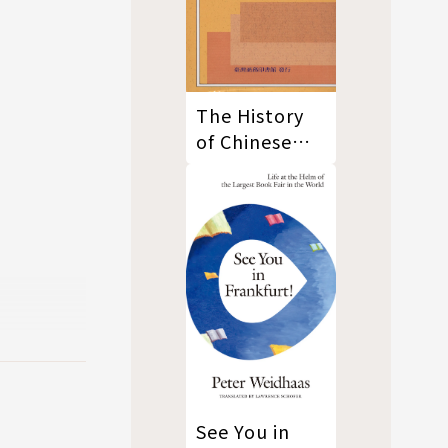
The History
of Chinese
Philosophy
(Vol.2) 中國哲
學史(下冊)
See You in