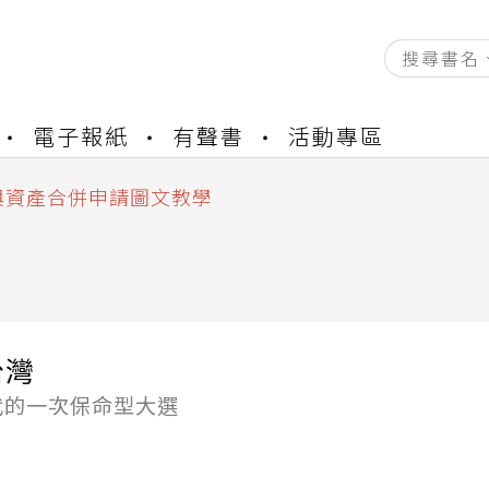
資產合併結果查詢
電子報紙
有聲書
活動專區
書櫃開通申請
與資產合併申請圖文教學
資產合併結果查詢
書櫃開通申請
台灣
代的一次保命型大選