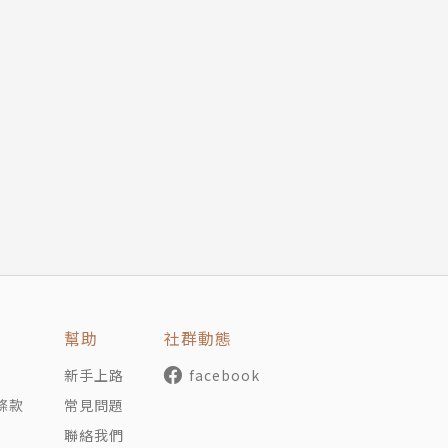
風雲人物》、《新青年與現代中國》、《青年呼聲》、《硬
》等書。
索中、港、台三個華人社會的發展脈絡與相互關係。力求成為
幫助
社群動態
新手上路
facebook
條款
常見問題
聯絡我們