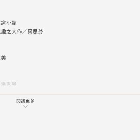
。
／謝小韞
到五八九年隋滅陳，歷經宋、齊、梁、陳四個朝代，共一百七
風趣之大作／葉思芬
所思的昏君、暴君、亂君，令人瞠目結舌的南朝宮廷女性，以
婉美
朝最後的歲月也皆在此一一呈現。
中，幾乎會被忽略的朝代。
歷史旅遊觀點寫出的南北朝歷史書，若稱為「南北朝歷史旅
／涂秀琴
閱讀更多
北戰爭
君、亂君、暴君與宮廷女性