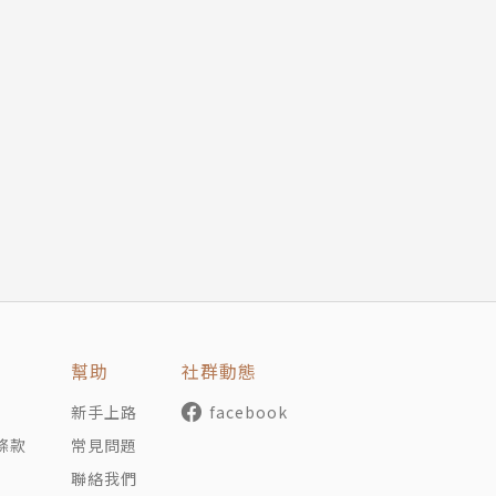
：高高在上的世族
六百年以前，走一趟南北朝的歷史之旅，探訪最知名影視作品
方生活面面觀
的南北朝時代，認識真實的歷史。
緻優美的南朝文化
的歷史，深具豐富的知識與真實故事。
朝終局
之趣。
文物照片。
系為滿族葉赫那拉氏。
幫助
社群動態
新手上路
facebook
、中國時報各項職務（從人間副刊編輯到財務長）、世新大學
條款
常見問題
匡科幻小說決審委員等。
聯絡我們