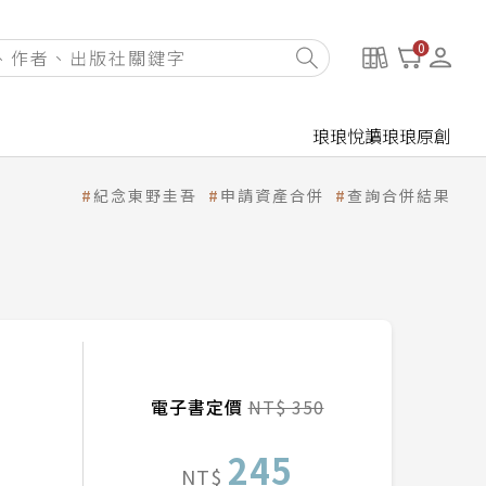
0
琅琅悅讀
琅琅原創
紀念東野圭吾
申請資產合併
查詢合併結果
電子書定價
NT$ 350
245
NT$