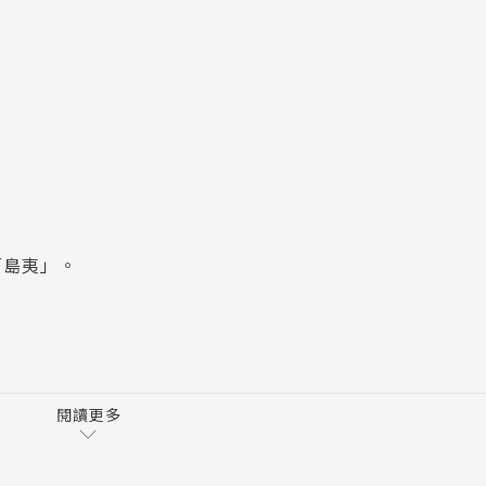
「島夷」。
，
一，出現隋唐盛世。
閱讀更多
。