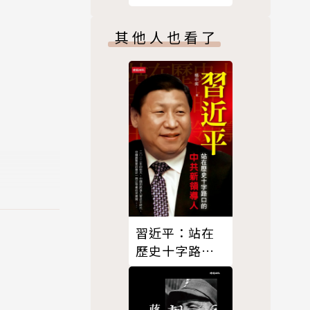
其他人也看了
十年。分裂
及眼高於頂
遊導覽」亦
習近平：站在
歷史十字路口
的中共新領導
人