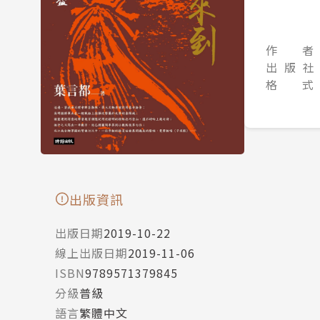
作 者
出 版 社
格 式
出版資訊
出版日期
2019-10-22
線上出版日期
2019-11-06
ISBN
9789571379845
分級
普級
語言
繁體中文