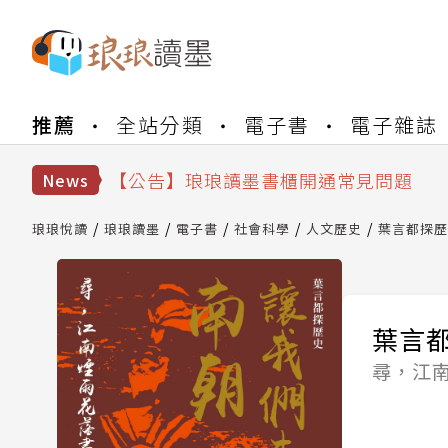
【公告】琅琅書店服務升級重要說明及
推薦
全站分類
電子書
電子雜誌
【公告】琅琅讀墨數位閱讀資產合併與
【公告】琅琅讀墨書櫃開通常見問題
【公告】琅琅讀墨 3 分鐘完成書櫃開通
News
【公告】琅琅書店服務升級重要說明及
【公告】琅琅讀墨數位閱讀資產合併與
琅琅悅讀
琅琅讀墨
電子書
社會科學
人文歷史
葉言都探歷
葉言
尋，江