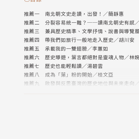
最為關鍵的亂世，就是在漢唐之間的「南北朝」
推薦一 南北朝文史走讀，出發！／簡靜惠
推薦二 分裂容易統一難？──讀南北朝史有感
南朝，從西元四二○年劉裕篡東晉建劉宋說起，
推薦三 兼具歷史精準、文學抒情、說書與導覽
期間有不斷發生的南北戰爭，有一個比一個匪夷
推薦四 帶我們如旅行一般地走入歷史／胡川安
的世家大族⋯⋯將在此一一現形。
推薦五 承載我的一雙翅膀／李蕙如
推薦六 歷史導遊，葉言都絕對是靈魂人物／林
精緻優美的南朝文化、南方的經濟與生活，與南
推薦七 歷史也能輕鬆讀／湯碧雲
這本書將全面引導我們深度認識這個在歷史夾縫
推薦八 成為「葉」粉的開始／桂文亞
浸淫南北朝史五十年的 葉言都說：這部書就是以
推薦九 啟發與反思臺灣的歷史地位與未來走向
無不可。
導讀 走入江南煙雨花落盡的南朝／陳識仁
自序
【專文導讀】
楔子
陳識仁 輔仁大學歷史學系副教授兼系主任
探訪前預備
第一章 索虜、島夷，烽火揚州路：大分裂與南
本書特色
第二章 捕鼠達旦狎客宴，步步生蓮半面妝：昏