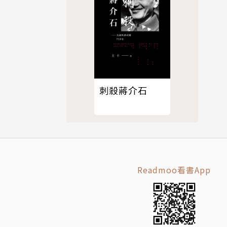
如《瑯琊
刺殺蔣介石
Readmoo看書App
兼任講師、