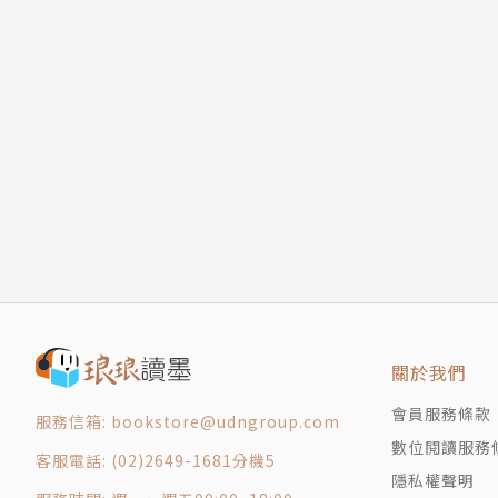
第三章 長檐車，高齒屐，薰衣剃面，坐致公卿
★ 葉言都化身歷史旅行團領隊，帶你回到一千
第四章 歸去來辭山居賦，吳聲西曲子夜歌：南
榜》、《蘭陵王》、《楚喬傳》等中國歷史劇中
第五章 算圓周，辯神滅，儒玄文史釋道醫：精
★ 有扎實的歷史考據與提綱挈領，清楚綜觀龐雜
第六章 四二年間花落盡，南朝青史豈成灰：南
★ 讀史之餘，也欣賞古詩詞韻律之美、古代生活
後記
★ 特別收錄：南北朝前期‧後期歷史地圖與精彩
附錄一 讓我們探訪南朝文物
附錄二 南北朝歷史大事年表
版權頁
作者簡介
葉言都
1949年（民國38年）生於澎湖，祖籍北京，父
關於我們
會員服務條款
服務信箱: bookstore@udngroup.com
臺灣大學歷史系博士。曾任英文漢聲雜誌研究員
數位閱讀服務
時報旅行社顧問、古蹟臺北故事館諮詢顧問、倪
客服電話: (02)2649-1681分機5
隱私權聲明