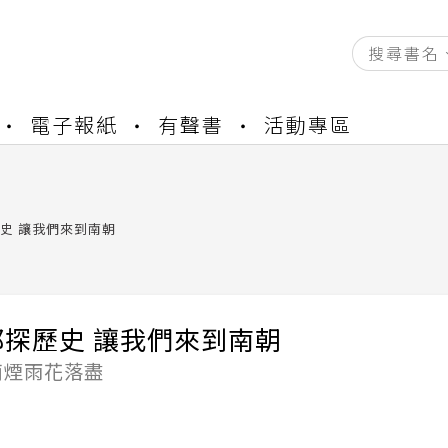
資產合併結果查詢
電子報紙
有聲書
活動專區
書櫃開通申請
與資產合併申請圖文教學
資產合併結果查詢
書櫃開通申請
史 讓我們來到南朝
都探歷史 讓我們來到南朝
南煙雨花落盡