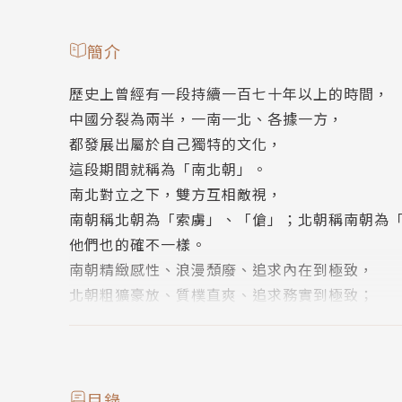
簡介
歷史上曾經有一段持續一百七十年以上的時間，
中國分裂為兩半，一南一北、各據一方，
都發展出屬於自己獨特的文化，
這段期間就稱為「南北朝」。
南北對立之下，雙方互相敵視，
南朝稱北朝為「索虜」、「傖」；北朝稱南朝為
他們也的確不一樣。
南朝精緻感性、浪漫頹廢、追求內在到極致，
北朝粗獷豪放、質樸直爽、追求務實到極致；
他們相互對立，持續爭戰，卻也都無法征服對方
直到一股新生的力量從北朝崛起，天下才再度統
大統一的盛世固然重要，亂世中的起伏更是精彩
要了解中國歷史，不可不知亂世，
目錄