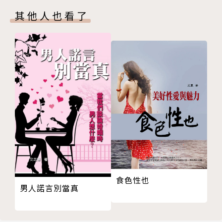
愛情是一面鏡子，不是一扇窗子
《每十秒鐘一個幸福》
其他人也看了
是你對自己不滿，才轉而對別人不滿
《有這麼嚴重嗎？》
關係是由你創造，隨後輪到它來創造你
《人生幸福，每一項都在拼圖》
結婚不是戀愛的結果，離婚也不是愛的終結
《別扣錯第一顆扣子》
生命有重大改變，正是需要大轉變的時候
《為什麼事情總是一團糟》
人不可能一成不變，因為你自己也在改變
《忘了總比記得好》
不是放不下，而是不想放下
《幸與不幸都是福》
《別讓每陣風吹著走》
《愛，錯在哪裡？》
《所以，你也要發正念》
《當下，把心放下》
《心田甘露》
《都是你的錯》
食色性也
男人諾言別當真
《大而化之》
《幸福早知道就好》
《貼心》