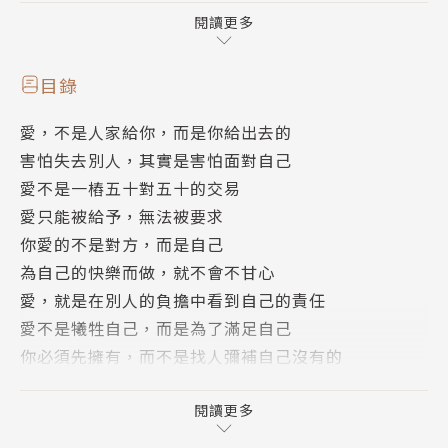
人，而是你最好的朋友，幫助你自覺自醒，透過相互學
閱讀更多
習，以成全彼此的生命。
在愛情中，你不是得到想要的結果，就是從結果中學
目錄
到。
愛，不是人家給你，而是你給出去的
遇到曾經愛過的人時，要記得感謝他們，是他們讓你更
害怕失去別人，其實是害怕面對自己
懂得愛；遇到曾經傷害過你的人時，也要感謝他們，是
愛不是一樁五十對五十的交易
他們讓你更加堅強。
愛只能被給予，無法被要求
就算你無法感謝也不要眉宇深鎖，因為你不知道誰會愛
你愛的不是對方，而是自己
上你的微笑。
為自己的快樂而做，就不會不甘心
愛，就是在別人的負擔中看到自己的責任
作者簡介
愛不是犧牲自己，而是為了滿足自己
何權峰 最貼近人性的心靈作家
你必須先擁有，而不是找人彌補自己沒有的
是一名醫師兼作家，同時也在大學授課，專長是腦神經
別人是快樂鑰匙，你就成了痛苦的鎖
科學。一九九五年他開始寫作，早期為《聯合報》《常
沒有痛苦的人，只有痛苦的想法
閱讀更多
春月刊》《拾穗雜誌》等撰寫醫學專欄。隨後，因接觸
你討厭的別人，其實是你不喜歡的自己
「心理神經免疫學」（Psychoneuroimmunolog