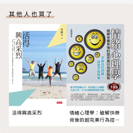
愈是不可愛的時候，愈是表示在召喚愛
y），觸發了他對「心靈層面」的探究。於是何醫師改
其他人也買了
表達感受，無關對錯
變了方向，他開始寫一些心靈成長和勵志類作品。目前
是情緒的問題，不是情感出問題
他所出版的心靈勵志書，已累積近四十本。
願意流露情感給人，就有更多的愛流向你
在台港澳、新馬、中國大陸等地區擁有眾多讀者。他的
除非你已經告訴對方，絕不要說「他早該知道」
筆觸細膩，平易中顯哲理，妙趣中見智慧。對問題有很
代價就是──你的心靈永遠無法得到平靜
深的洞悉，不單只是「診斷問題」，同時還提供視野將
不是很氣你，而是很愛你
心靈提升至更高的層次，「如此，讀者所獲得的，就不
不是被事情困擾，而是被觀點困住
單只是書本上的知識，而是全新的人生。」何醫師如是
不是有主見，而是有成見
說。
不是兩人口角，而是信念和信念在角力
【歷年作品】
不是是非不分，而是沒有對錯
《展現最好的你》
不是因為我錯了，而是因為我愛你
《回歸自然心靈》
不是差異太大，而是心胸太小
《心念的種籽》
情緒心理學：破解快樂
活得興高采烈
不是對方老是這樣，而是你老是那樣
《生活就像馬拉松》
背後的超完美行為控制
你希望別人怎麼待你，你就怎麼待他
《哈哈笑過苦日子》
術
不是只愛一個人，而是有兩個對象
《就靠這一次，人生急轉彎》