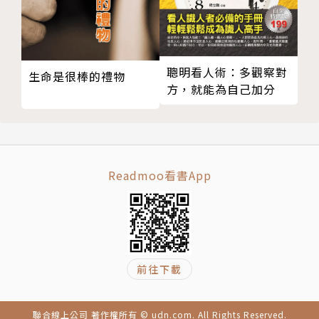
切入人們的生活。他希望藉由本書，讓「已生病」的人
痊癒，更要讓「未生病」的人自行種下「正面心念」的
種籽，使人人都遠離疾病，活得更好。
聰明看人術：多觀察對
生命是很棒的禮物
「醫治病人時，若不深入了解病人生活，只是機械式的
方，就能為自己加分
對症下藥，就像播種而不鬆動土壤，得不到成效。」
這句加州大學柏克萊分校的傑克教授所說的話，或可為
何權峰寫作此書的動機，作最完美的詮釋。
Readmoo看書App
前往下載
聯合線上公司 著作權所有 © udn.com. All Rights Reserved.