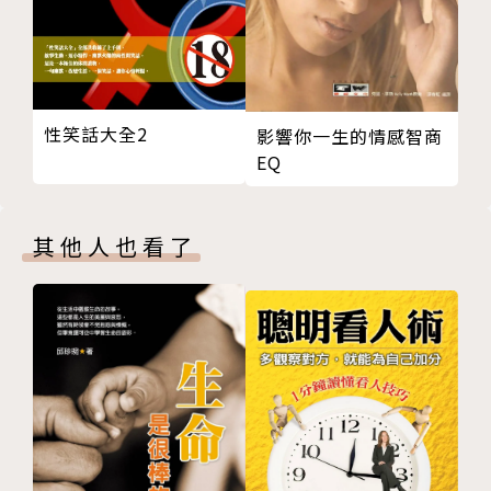
作者簡介
何權峰
何醫師，不只是一位醫師對何權峰來說，行醫多年，醫
性笑話大全2
影響你一生的情感智商
學著作十餘本，且長期在多種報章雜誌上撰述醫學專
EQ
欄，教導大眾預防疾病觀念的作法，已無法滿足他身為
一名醫師「救人」與「自救」的情懷。
他認為：一個健康的人，不只要擁有「健康的身體」，
其他人也看了
更必須擁有「健康的心靈」。但事實上，雖然目前醫療
科技已能有效地降低老年人口的死亡率，但30至50歲
的中年人口死亡率卻仍不斷的遽增。 根據哈佛與耶魯
大學教授們的研究指出，這些導因於煩惱、壓力……的
疾病，即產生自人們的「負面心念」；而這些負面心
念，就像在大腦裡安裝了錄音機般的，不斷對自我暗
示，牽引著自己走向黑暗自毀的不歸路。
因此，何權峰決定拋開過去的醫學撰述，改由心靈層面