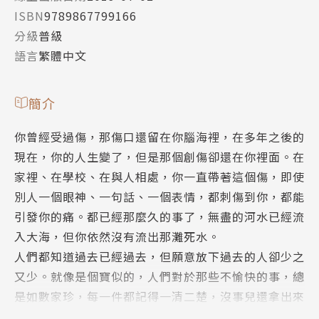
ISBN
9789867799166
分級
普級
語言
繁體中文
簡介
你曾經受過傷，那傷口還留在你腦海裡，在多年之後的
現在，你的人生變了，但是那個創傷卻還在你裡面。在
家裡、在學校、在與人相處，你一直帶著這個傷，即使
別人一個眼神、一句話、一個表情，都刺傷到你，都能
引發你的痛。都已經那麼久的事了，無盡的河水已經流
入大海，但你依然沒有流出那灘死水。
人們都知道過去已經過去，但願意放下過去的人卻少之
又少。就像是個寶似的，人們對於那些不愉快的事，總
是如數家珍，每一件都記得一清二楚，沒事兒還拿出來
回味一番。你說，這不是自討苦吃嗎？