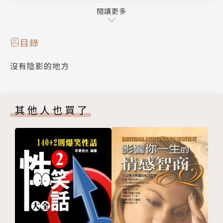
假如你把過去緊抓不放，你當然會一再去經歷它，你的
閱讀更多
未來不會是別的，一定是累積了許多灰塵的過去，它注
定是這樣的，這些塵埃不但會遮蓋你生命的光彩，也將
目錄
阻礙你看見未來。
沒有陰影的地方
當然，我並不是說所有過去都是壞的，也不是要大家失
去記憶的能力。沒有了過去和記憶，你可能連你到底是
誰、你住哪裡、你家的電話號碼、甚至連你已經結了
其他人也買了
婚，還有個小孩，你都不知道。記憶是好的、有用的，
記憶並沒有錯，然而錯就錯在你把記憶都拿來記一些沒
有用的事、記那些不好的事，記一堆別人和你的錯，正
因為這樣，所以我才會說：忘了總比記得好，難道不是
嗎？
算了吧！忘了吧！丟掉那些不該記得的，那你所有的痛
苦也將跟著被丟掉，如此你的生命才能開始流動，就像
一陣清涼的微風掠過皎潔的明月，沒有負擔，沒有紛
擾，那樣的清涼流暢。