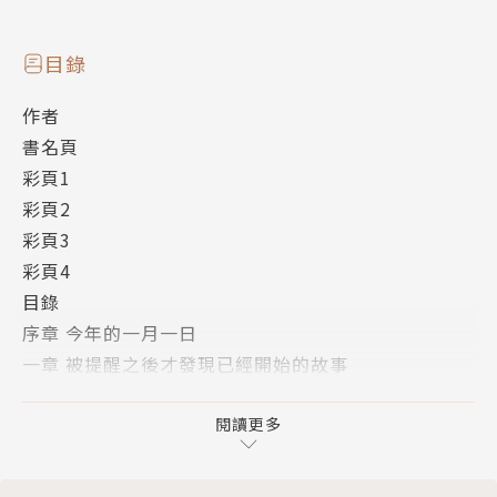
目錄
作者
書名頁
彩頁1
彩頁2
彩頁3
彩頁4
目錄
序章 今年的一月一日
一章 被提醒之後才發現已經開始的故事
二章 曾經發生的過去
三章 以前的自己和現在的自己
閱讀更多
四章 因為是無可奈何的事
五章 除夕