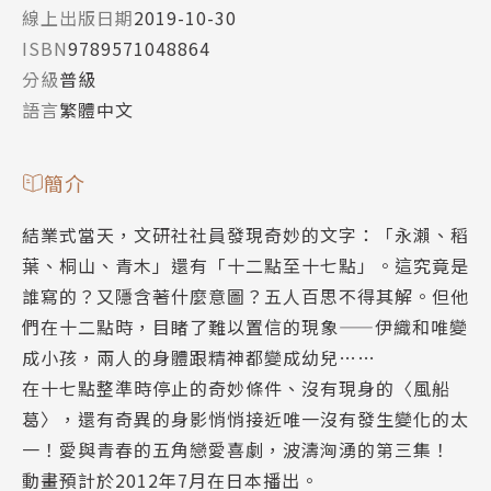
線上出版日期
2019-10-30
ISBN
9789571048864
分級
普級
語言
繁體中文
簡介
結業式當天，文研社社員發現奇妙的文字：「永瀨、稻
葉、桐山、青木」還有「十二點至十七點」。這究竟是
誰寫的？又隱含著什麼意圖？五人百思不得其解。但他
們在十二點時，目睹了難以置信的現象——伊織和唯變
成小孩，兩人的身體跟精神都變成幼兒……
在十七點整準時停止的奇妙條件、沒有現身的〈風船
葛〉，還有奇異的身影悄悄接近唯一沒有發生變化的太
一！愛與青春的五角戀愛喜劇，波濤洶湧的第三集！
動畫預計於2012年7月在日本播出。