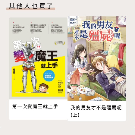
其他人也買了
六章 再見
七章 天上天下唯我獨尊
八章 重新來過
終章 只是簡單地說出口
後記
版權頁
第一次變魔王就上手
我的男友才不是殭屍呢
(上)