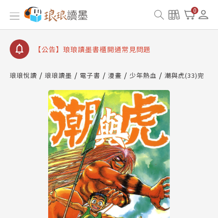
【公告】因 Readmoo 讀墨系統維護中，本站同步暫
0
停部分閱讀服務
【公告】琅琅讀墨數位閱讀資產合併與書櫃開通申請
【公告】琅琅讀墨書櫃開通常見問題
【公告】琅琅讀墨 3 分鐘完成書櫃開通與資產合併申
請圖文教學
琅琅悅讀
琅琅讀墨
電子書
漫畫
少年熱血
潮與虎(33)完
【公告】琅琅書店服務升級重要說明及資產合併結果
查詢
【公告】因 Readmoo 讀墨系統維護中，本站同步暫
停部分閱讀服務