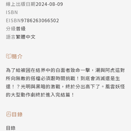
線上出版日期
2024-08-09
ISBN
EISBN
9786263066502
分級
普級
語言
繁體中文
簡介
為了給被困在結界中的白面者致命一擊，潮與阿虎這對
所向無敵的搭檔必須跟時間挑戰！到底會消滅還是生
還！？光明與黑暗的激戰，終於分出高下了。風雲妖怪
的大型動作劇終於進入完結篇！
目錄
目錄