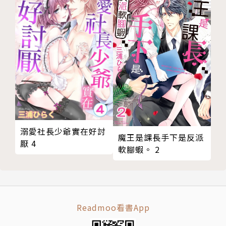
溺愛社長少爺實在好討
魔王是課長手下是反派
厭 4
軟腳蝦。 2
Readmoo看書App