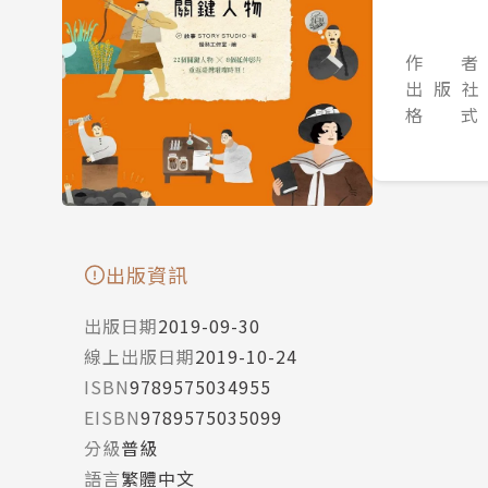
作 者
出 版 社
格 式
出版資訊
出版日期
2019-09-30
線上出版日期
2019-10-24
ISBN
9789575034955
EISBN
9789575035099
分級
普級
語言
繁體中文