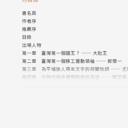
鄭芝龍是名符其實的海賊王，
書名頁
從日本、到菲律賓等海域，全是他的天下?
作者序
一起重返歷史現場，
推薦序
認識臺灣舉足輕重的歷史人物，
目錄
找尋自我定位！
出場人物
第一章 臺灣第一個國王？ ── 大肚王
臺灣這座島上曾經發生了很多事，
第二章 臺灣第一個移工運動領袖 ── 郭懷一
讓我們從影響臺灣各領域的22個關鍵人物生命故
第三章 為平埔族人帶來文字的荷蘭牧師 ── 尤
了解他們如何影響臺灣各行各業的發展與歷史脈
第四章 在時代與命運間斡旋的海盜 ── 鄭芝龍
以前我們對臺灣歷史的認識，
第五章 深謀遠慮的政治家 ── 施琅
僅止於每個朝代的背誦，少有對各事件有其他的
第六章 社會運動家 ── 林爽文
新編臺灣史系列希望打破以往編年式認識歷史的
第七章 帶來新式醫療與教育的「多功能」傳教士
以跨領域的歷史故事介紹，
第八章 臺灣官方主持建造鐵路推手 ── 劉銘傳
從影響臺灣各領域的二十二個關鍵人物生命故事
第九章 臺灣歷史的見證者 ── 禮密臣
收錄大肚王、郭懷一、施琅、劉銘傳、伊能嘉矩
第十章 臺灣原住民研究第一把交椅 ── 伊能嘉
林獻堂、杜聰明、呂赫若、江文也、楊千鶴等人