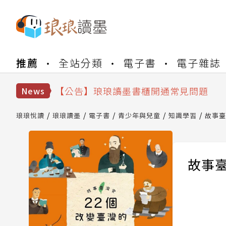
【公告】琅琅書店服務升級重要說明及
推薦
全站分類
電子書
電子雜誌
【公告】因 Readmoo 讀墨系統維護
【公告】琅琅讀墨數位閱讀資產合併與
【公告】琅琅讀墨書櫃開通常見問題
News
【公告】琅琅讀墨 3 分鐘完成書櫃開通
【公告】琅琅書店服務升級重要說明及
琅琅悅讀
琅琅讀墨
電子書
青少年與兒童
知識學習
故事臺
【公告】因 Readmoo 讀墨系統維護
故事臺