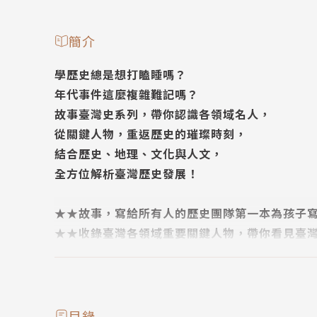
簡介
學歷史總是想打瞌睡嗎？
年代事件這麼複雜難記嗎？
故事臺灣史系列，帶你認識各領域名人，
從關鍵人物，重返歷史的璀璨時刻，
結合歷史、地理、文化與人文，
全方位解析臺灣歷史發展！
★★故事，寫給所有人的歷史團隊第一本為孩子
★★收錄臺灣各領域重要關鍵人物，帶你看見臺
你知道臺灣第一代的全能文青是誰嗎？
日治時期就有臺灣人獲得奧運獎盃肯定？
郭懷一事件不是單純的抗荷運動？
目錄