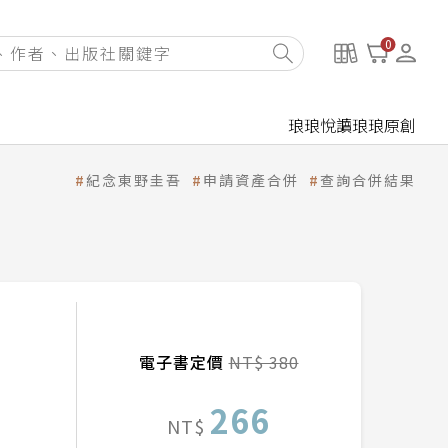
0
琅琅悅讀
琅琅原創
紀念東野圭吾
申請資產合併
查詢合併結果
電子書定價
NT$ 380
266
NT$