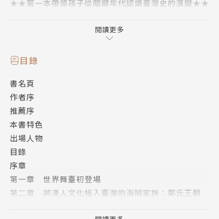
★★第一本帶領孩子從關鍵年代認識臺灣史的演變★★
臺灣這座島上曾經發生了很多事，
閱讀更多
每一個時間點都有劃時代的意義……
目錄
◎「你不知道的臺灣，發生了什麼事？」
書名頁
作者序
你知道，荷蘭之所以要占領臺灣，是因為那是荷蘭獨立
推薦序
戰爭延長賽嗎？
本書特色
臺灣是在什麼時候登上世界舞臺的呢？
出場人物
康熙皇帝考慮了十個月，才決定將臺灣納入清帝國版
目錄
圖……
序章
臺灣鐵道觀光旅行居然從日本治臺時期就開始宣傳！
第一章 世界舞臺初登場
臺灣人民居然有機會可以選國籍？
第二章 將漢人文化植入臺灣的海賊家族：鄭氏王朝
第三章 從化外之地到帝國的邊陲
以前我們對臺灣歷史的認識，僅止於每個朝代的背誦，