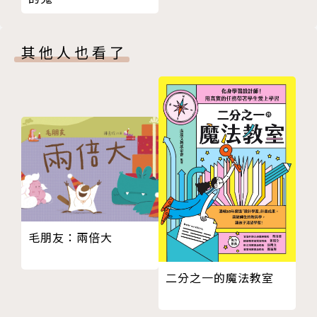
大事紀 掌握全球重要事件與時間
知識補給站 解說歷史事件重點
歷史報你知 收錄有趣的歷史小知識
其他人也看了
歷史故事延伸影音 補充知識，了解不一樣的臺灣
本產品特色
當紅歷史社群「故事」團隊首度跨足童書代表作。
內容扣合108中小學社會領域新課綱。
跨領域學習：橫跨地理、文化、人文、自然，提供更全
面性方向詮釋臺灣歷史發展。
毛朋友：兩倍大
◎無注音，適合10歲以上閱讀
二分之一的魔法教室
作者簡介