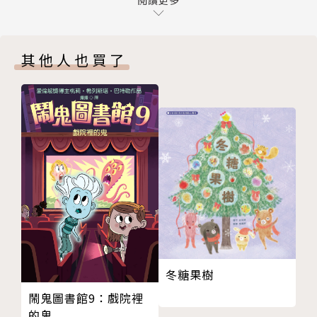
第四章 皇帝來了，變身特別行政區
閱讀更多
少有對各事件有其他的想法。
第五章 臺灣重回世界舞臺
新編臺灣史系列希望打破以往編年式認識歷史的方式，
第六章 第一次自由選擇國籍的機會來了
從影響臺灣的十大關鍵時刻，讓讀者認識臺灣的歷史，
其他人也買了
第七章 臺灣大動脈的建設完成
有哪些重要的時間和脈絡下，
第八章 臺灣捲入世界大戰
導致每一個時間點後有哪些轉變或是劃時代的意義，
第九章 開啟中華民國的統治新局面
從史實出發，以史料為依據外，從而培養孩子的史觀及
第十章 走向自由與民主的道路
判斷！
附錄
版權頁
回到重要歷史轉捩點，了解每個時刻的歷史脈動，
什麼又是臺灣現代化的開始，
臺灣的民主演變之路一路走來又是如何？
以客觀的新視點，了解臺灣一路走來的自由之路是如何
積累，
重新認識臺灣，找到繼續前行的路！
冬糖果樹
鬧鬼圖書館9：戲院裡
本書附有：
的鬼