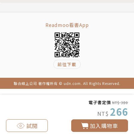
故事，寫給所有人的歷史團隊
「故事」是由一群喜歡故事的人成立的，目標是透過有
Readmoo看書App
趣的、有創意的方式，結合新媒體的運用，讓歷史走進
日常生活之中，提供適合所有人閱讀、且值得信賴的知
識。
繪者簡介
前往下載
慢熟工作室
聯合線上公司 著作權所有 © udn.com. All Rights Reserved.
黃湘
臺灣高雄人，插畫設計師，習慣複合媒材手繪後上機結
電子書定價
NT$ 380
266
合繪圖軟體，以慢而入味的節奏畫事。從小玩的玩具是
NT$
畫筆，學生時期亦在畫室中度過，常自嘲「我的人生好
試閱
加入購物車
像也只會畫圖」。身負各種無用技能（例如高分籃球機