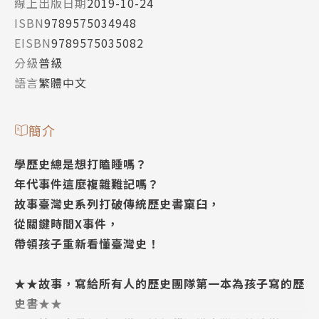
線上出版日期
2019-10-24
ISBN
9789575034948
EISBN
9789575035082
分級
普級
語言
繁體中文
簡介
學歷史總是想打瞌睡嗎？
年代事件這麼複雜難記嗎？
故事臺灣史系列打破傳統歷史書窠臼，
從關鍵時間X事件，
帶領孩子重新看懂臺灣史！
★★故事，寫給所有人的歷史團隊第一本為孩子寫的歷
史書★★