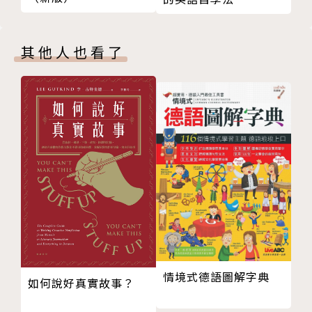
12 該謙遜還是該表現？：東西職場大不同
和優勢。
13 如何準備面試？：7項武器，打贏面試硬仗
2.精準說出你適合公司體系的優勢範疇。
14 面試基本功這樣做：「10要7不」讓你不卡關
3.展現與其他面試者不同之處（差異化），真誠表現個
其他人也看了
15 面試應答進階技法：快狠準！2分鐘自我行銷術
人特色，不做作或言過其實。
16 由負轉正幫你過關：說缺點，該怎麼說才能變正
4.用「相關」的職能技術及個人特質說服雇主你是最佳
面
人選。
17 為什麼我要錄用你？：把你的成功包裝成「故
事」
本書特色
18 面試到底問什麼？：請作答！8種必知面試題型
19 解析面試問題背後真正含意：其實，面試官想完
1.輔導上千名國際企業人才、常春藤名校的專業顧問M
全看透你
adeleine首度出書，公開經驗和策略，讓你的能力和
20 面試必備字句：面試Q&A問答技巧
創意不在與國際表達之間出了差錯。
21 掌握這些就十拿九穩：精選38句必勝金句
22 說了就Bye-bye了：30個面試時絕不能說的字
2.口才和語言是敲門磚，更重要的還有建立職涯心態，
Part 04 英文履歷：這是一張名片，也是一份關於你
情境式德語圖解字典
本書帶你發掘五種能力，未來持續挺身而進
如何說好真實故事？
自己的廣告，當你遞出這份自己的簡介時，那個短暫的