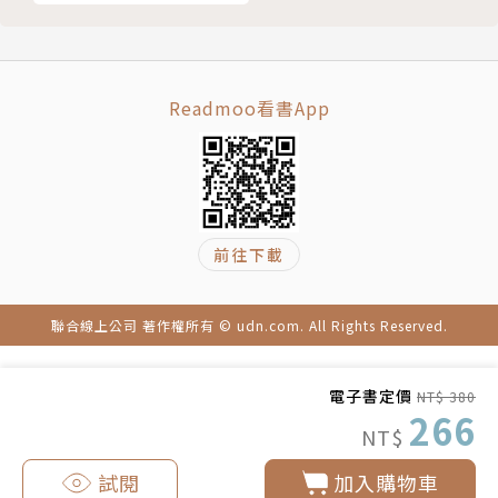
瞬間決定了你是否會被對方相中，順利拿下這次通關
3.站在全球視野與高度，清楚自信表達主張，西方職場
證。
要的「國際觀」並非汰換原有文化與價值，而是深刻明
寫在課堂之前
白自己是誰、要什麼。
23 打造專屬於你的履歷表：教你輕鬆區分Resume
Readmoo看書App
& CV
4.面試不卡關，一次公開8種外商必知題型，精選38句
24 標準Resume該具備哪些內容：Resume也是有套
面試必勝金句
路的，一起學起來
25 工作經驗不多怎麼辦 換個方式寫履歷：職能取向
5.吸引買家非下單不可的履歷工具，寫一張會發光的國
26 履歷前導車幫你開道：手把手教你寫出殺手級的C
前往下載
際化名片，讓你機會比別人多
over Letter
27 履歷Level up：想要一份更容易錄取的履歷，用
聯合線上公司 著作權所有 © udn.com. All Rights Reserved.
高級詞彙替換吧！
28 切記！有些字千萬不要用：跌破眼鏡的14個履歷
作者簡介
電子書定價
NT$ 380
禁忌字
266
NT$
版權頁
Madeleine鄭宇庭
試閱
加入購物車