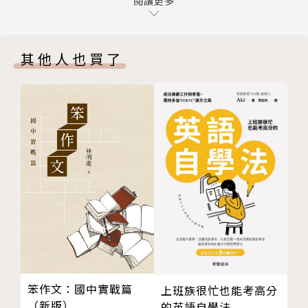
Part 02 職涯規劃：捫心自問，你對自己有多少了
閱讀更多
◎善用「動感」字詞，強化自我價值
解？透過自我探索的課程或自我價值的測驗、以及認識
●進球的臨門一腳，面試前中後的Do & Don’t
企業對人才的需求，來讓自己職業生涯的道路更加清楚
◎東西職場大不同，面試重點不僅是一味表現，更要讓
其他人也買了
明亮。
自信強化你的自在！
寫在課堂之前
◎被問到「公司有什麼可以改進的地方」？請用「正面
07 提升全球心態：你是讓各大企業搶破頭的國際菁
字眼」表述！
英嗎？
◎缺點怎麼說才能變正面？請順便提出解決方法，證明
08 職涯規劃策略：8個問題搞清楚你的職業生涯
你能自覺自省。
09 職業性向測驗：透過4大方向來重新認識自己
例如→你可以說：我有時候會因為針對工作成果深度分
10 10種心態成為面試贏家：為你的賣相加分
析，而壓縮到其他工作進度的時間。對此我需重新管理
11 Google我來了！：闖過這4關，成為外商公司的
分配：時間一到，就進行下一件事！
一份子
Part 03 英語面試：面試時間短暫，要如何在如此短
※搶先看：【面試經典題，這樣回答不翻船】
暫的時間裡，表現出自己的與眾不同？成功取得那通往
Q：為何想來這裡工作？
窄門的門票？
A：
笨作文：國中實戰篇
上班族很忙也能考高分
寫在課堂之前
1.具體簡要說出公司整體架構、理念、目標、產品特色
（新版）
的英語自學法