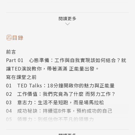
從心態準備、職涯規畫到英語履歷和面試
找到定位、充足準備、自在展現，各領域國際企業都適
閱讀更多
用的28堂求職術
目錄
●啟動工作正能量！這樣的人才，誰都會想要
前言
借鏡經典TED演講，發掘自己的五種成功能力，找出工
Part 01 心態準備：工作與自我實現該如何結合？就
作意義、意志力、成功秘訣、領導力、自覺力
讓TED演說教你，帶著滿滿 正能量出發。
●四大方向，替自己安排理想的職涯發展
寫在課堂之前
技能：你的長處和弱點是什麼？
01 TED Talks：18分鐘開啟你的魅力與正能量
興趣：你對什麼活動和主題有興趣？
02 工作價值：我們究竟為了什麼 而努力工作？
風格：你在尋找什麼樣的工作環境？
03 意志力：生活不是短跑，而是場馬拉松
價值：什麼樣的價值觀對你很重要？
04 成功祕訣：持續這8件事，預約成功的自己
●照著做，平凡的經歷升級成容易錄取的履歷
05 領導力：別低估你不平凡的領導力
◎工作經驗不多？用職能取向寫履歷就對了
06 自覺：自信表現，才能挺身而進
◎殺手級的Cover Letter，寫出強而有力的開場