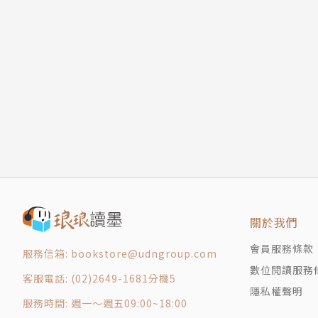
第十四章 黑色帳棚
第十五章 橫渡約旦河
第十六章 聖地
譯者簡介
第十七章 沙漠
第十八章 開羅與瘟疫
黃芳田
第十九章 金字塔
一九五二年出生於高雄。國立師範大學國文系畢
第二十章 人面獅身像
灣、義大利與世界各角落。著有《辭職去旅行》
第二十一章 從開羅到蘇伊士
第二十二章 蘇伊士
第二十三章 從蘇伊士到加薩
第二十四章 從加薩到納布勒斯
關於我們
第二十五章 瑪莉安
第二十六章 先知達穆耳
會員服務條款
服務信箱: bookstore@udngroup.com
第二十七章 大馬士革
數位閱讀服務
客服電話: (02)2649-1681分機5
第二十八章 黎巴嫩山隘
隱私權聲明
服務時間: 週一～週五09:00~18:00
第二十九章 薩塔利亞大驚奇