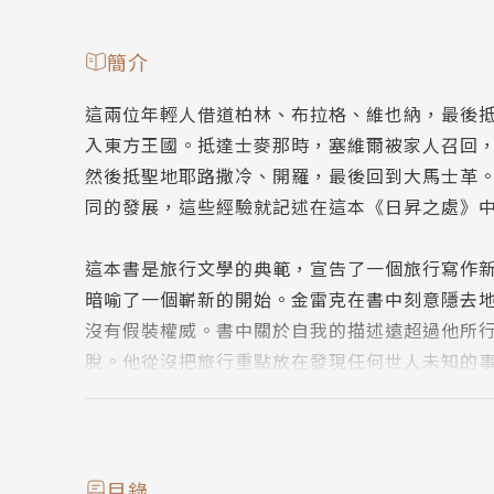
簡介
這兩位年輕人借道柏林、布拉格、維也納，最後
入東方王國。抵達士麥那時，塞維爾被家人召回
然後抵聖地耶路撒冷、開羅，最後回到大馬士革
同的發展，這些經驗就記述在這本《日昇之處》
這本書是旅行文學的典範，宣告了一個旅行寫作新
暗喻了一個嶄新的開始。金雷克在書中刻意隱去
沒有假裝權威。書中關於自我的描述遠超過他所
脫。他從沒把旅行重點放在發現任何世人未知的
位現代旅行家，這本著作也就成為一本真正的現
金雷克這位英國貴族，以一種譏諷的幽默看待每
至不曾「嘗試」要抱怨。他的幽默文筆，他提及
目錄