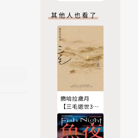
學者兼探險
其他人也看了
一位頗富名氣
ity）學
括知名的英
》內談及的旅
撒哈拉歲月
動，立刻同
【三毛逝世30
阿爾及利亞
週年紀念版】
作，出版於
一名備受歡