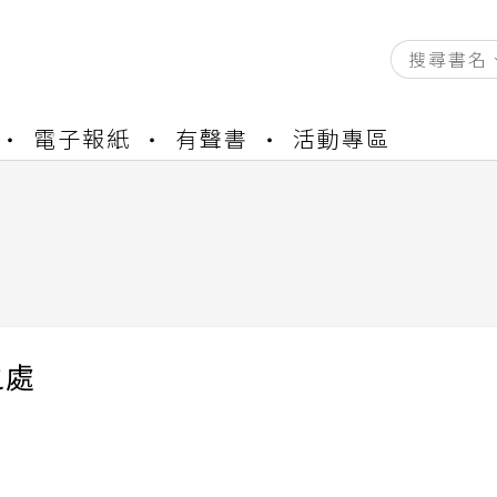
電子報紙
有聲書
活動專區
資產合併結果查詢
書櫃開通申請
與資產合併申請圖文教學
資產合併結果查詢
書櫃開通申請
之處