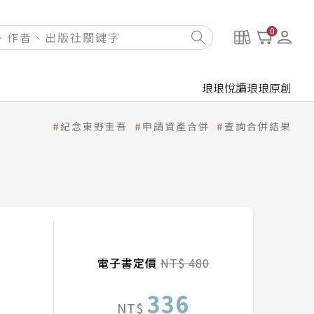
0
琅琅悅讀
琅琅原創
紀念東野圭吾
申請資產合併
查詢合併結果
電子書定價
NT$ 480
336
NT$