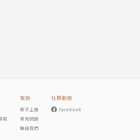
業，曾任中學教師、記者，目前是遊走四方的旅人，每年來往
、《踩著音符去旅行》。
幫助
社群動態
新手上路
facebook
條款
常見問題
聯絡我們