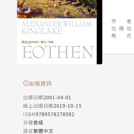
作 者
出 版 社
格 式
出版資訊
出版日期
2001-04-01
線上出版日期
2019-10-15
ISBN
9789578278592
分級
普級
語言
繁體中文