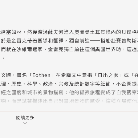
抵達塞姆林，然後渡過薩夫河進入奧圖曼土耳其境內的貝爾格
，於是金雷克帶著嚮導和翻譯，獨自前進──搭船赴賽普勒斯
。而就在沙維爾返家，金雷克獨自前往這個異國世界時，這趟
中。
文體，書名「Eothen」在希臘文中意指「日出之處」或「
地理、歷史、科學、政治、宗教及統計數字等細節，不企圖提
行經之國度和城市的景物描寫：他的孤寂旅程變成了自我觀察
事物，而是試著描述出自己對當地景物的感受，這種立場使他
代旅行書籍，或許也是這類型的第一本以及最偉大的一本。
閱讀更多
件事物，而且不管眼前狀況多麼危險、多麼惱人，他從不曾出
的有趣主題，都使這本書的魅力倍增，此外他也無意中描繪出