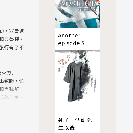
勒，宣告進
Another
和貝魯特，
episode S
旅行有了不
在東方」，
出教誨，也
和自我解
成為了第一
死了一個研究
言抱怨，甚
生以後
一個令人欽