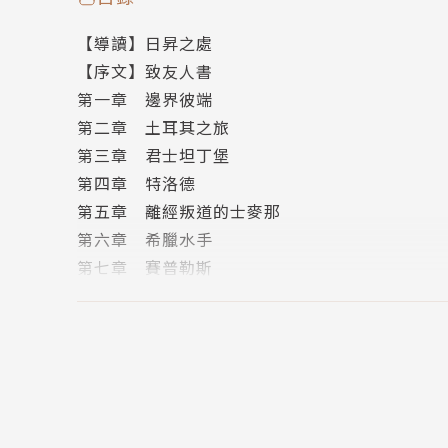
佩、似乎也絕跡已久的人類典型，也就是這本書
【導讀】日昇之處
家東方學者兼探險家理察‧伯頓（Richard B
【序文】致友人書
第一章 邊界彼端
第二章 土耳其之旅
作者簡介
第三章 君士坦丁堡
第四章 特洛德
亞歷山大．威廉．金雷克(Alexander William Kin
第五章 離經叛道的士麥那
英國歷史學家。一八○九年生於英國薩莫塞特（Som
第六章 希臘水手
的律師兼銀行家，母親則是位情感豐富、有智慧的婦女
第七章 賽普勒斯
院受教育，後赴倫敦林肯律師學院（Lincoln?
第八章 赫絲特．斯坦霍普女勛爵
國桂冠詩人丁尼生（Alfred Tennyson）
第九章 聖所
程。十五個月後，他回到林肯律師學院繼續學程
第十章 巴勒斯坦的僧侶
時出版了六種不同的文字版本，至今再版不贅，金
第十一章 加利利
旅行，但他未曾再出版任何旅行相關作品。除了
第十二章 初次野地宿營
一八六○年代。一八五七至一八六八年，他入主
第十三章 死海
迎的尊貴單身漢，以富紳士機智著稱，身旁友人群