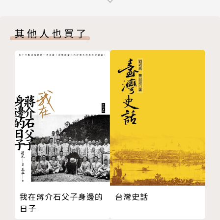
第七章 里弗代爾
美中台關係有著深遠的影響。
第二部分
其他人也買了
第八章 等等，再看看
在這動盪的一年，毛澤東在北京建立了新的革命政府，
第九章 新世界
為打造現代中國奠定基礎，而蔣介石則退守台灣基地。
第十章 天堂與地獄
這些事件改變了美國的外交政策，最終導致了華府與共
第十一章 一個龐大又微妙的計畫
產中國數十年的摩擦、美國對台灣的長期承諾，以及隨
第十二章 夢幻世界
後在朝鮮和越南的戰爭。
第十三章 熱浪
第十四章 打死老虎
美國的決策者為了因應毛澤東的勝勢所做出的回應，彼
第十五章 巨大新月
此也產生了激烈的爭論。有人想和毛澤東打交道，有人
第三部分
想要對抗他，也有一些人完全不想理會他。在這些不同
第十六章 鞭炮
的主張中，還存在著千絲萬縷的細微差異。這些爭端不
第十七章 任何妖魔鬼怪都逃不掉
僅僅是戰術上的意見分歧，也反映出美國與中國關係的
第十八章 挖掘出所有的汙垢
本質存在深刻的分歧，及美國自身的矛盾。1949年年
我在蔣介石父子身邊的
台灣史話
第十九章 第一道閃電
底，美國將原本主要限於歐洲的圍堵共產主義政策延伸
日子
第二十章 危險的交易
到亞洲。杜魯門政府制定了一項雄心勃勃的計畫──包