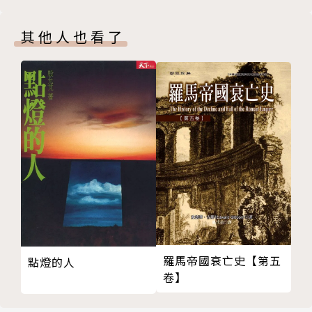
第二十一章 上帝的聲音
括一連串祕密作業──來支持中國周邊國家。即使毛澤
第二十二章 對著鏡子觀看，如同猜謎
東鞏固了對大陸的控制，美國也悄悄提供金錢和武器給
其他人也看了
第二十三章 傲人的勝利
他的敵人。
第二十四章 迅猛的力量
尾聲 天譴
本書作者凱文．裴萊諾引用中國和俄羅斯的文件資料，
致謝
及最近中央情報局解密的檔案，精巧佈局、娓娓道來，
註釋
也揭露許多過去鮮為人知的歷史。他透過主要參與者的
參考書目
眼睛來敘述這個非凡之年的故事，包括毛澤東、杜魯門
版權頁
總統、國務卿艾奇遜、明尼蘇達州國會眾議員周以德，
以及蔣介石的夫人宋美齡，巧妙地將幾條不同主線交織
在一起，並加上國際政治的視角，讓我們看見一個更為
豐富的歷史圖像。
羅馬帝國衰亡史【第五
點燈的人
凱文．裴萊諾細膩地重建那一整年的來龍去脈，變化流
卷】
轉，描繪歷史如何隨著各方行動者的合縱連橫、計算與
失算，隨著時序一步一步地展開。在其中，我們看到美