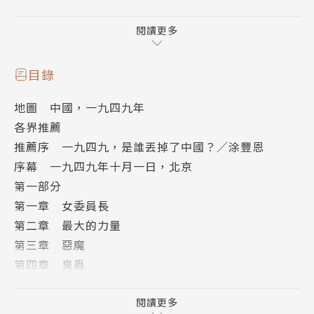
若要理解當今的美中台關係，就必須了解七十年前這段
歷史。《迅猛的力量》帶我們重回這個歷史轉捩點的現
閱讀更多
場。
目錄
1949年頭幾個月，美國總統杜魯門面臨了迫在眉睫的
地圖 中國，一九四九年
外交浩劫。整個春天和夏天，毛澤東的共產黨部隊擴散
各界推薦
到中國大陸各地，殲滅美國盟友蔣介石的部隊，並控制
推薦序 一九四九，是誰丟掉了中國？／涂豐恩
了北京、上海和其他主要城市。杜魯門和他的助手，包
序幕 一九四九年十月一日，北京
括精明而無情的國務卿狄恩．艾奇遜，忙著應付快速變
第一部分
化的局勢，不僅要與毛澤東鬥爭，還要對付國內政敵的
第一章 女委員長
猛烈攻擊。杜魯門和艾奇遜甚至透過公布白皮書的消極
第二章 最大的力量
作為，無情地指控蔣介石，並承認毛澤東的革命已超出
第三章 惡魔
美國的影響力。在此過程中，美國的角色，上自政府組
第四章 臭蟲
織下至許許多多個別人士，其政策規劃與制定、諸多大
第五章 艾奇遜
膽的假設與曾經被束之高閣的建言、對國共內戰「錯
第六章 全副王牌
閱讀更多
誤」的局勢推論，許多作為與消極的不作為，對後來的