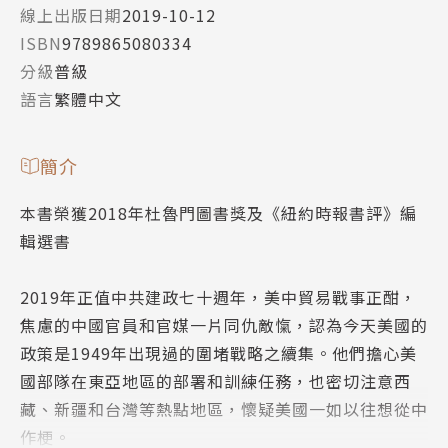
線上出版日期
2019-10-12
ISBN
9789865080334
分級
普級
語言
繁體中文
簡介
本書榮獲2018年杜魯門圖書獎及《紐約時報書評》編
輯選書
2019年正值中共建政七十週年，美中貿易戰事正酣，
焦慮的中國官員和官媒一片同仇敵愾，認為今天美國的
政策是1949年出現過的圍堵戰略之續集。他們擔心美
國部隊在東亞地區的部署和訓練任務，也密切注意西
藏、新疆和台灣等熱點地區，懷疑美國一如以往想從中
作梗。