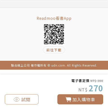
爭
電影字幕翻譯的收支管理1 電影字幕翻譯的計價方式
旅遊30餘國，喜愛電影、音樂和文學，譯有數百部院
Readmoo看書App
電影字幕翻譯的收支管理2 電視字幕翻譯的計價方式
線電影作品，包括《冰雪奇緣》、《星際效應》、《醉
電影字幕翻譯的收支管理4 報價和提出漲價的門道
後大丈夫》系列、《名偵探皮卡丘》、《一級玩家》、
電影字幕翻譯的收支管理4 要有存錢和理財規劃
《蝙蝠俠對超人：正義曙光》、《飢餓遊戲2、3》
電影字幕翻譯Ｑ＆Ａ 對電影字幕翻譯這一行最常見的
等，另有數本書籍譯作。
問題
前往下載
後記 對有志進入這一行的人想說的話
聯合線上公司 著作權所有 © udn.com. All Rights Reserved.
電子書定價
NT$ 300
270
NT$
試閱
加入購物車