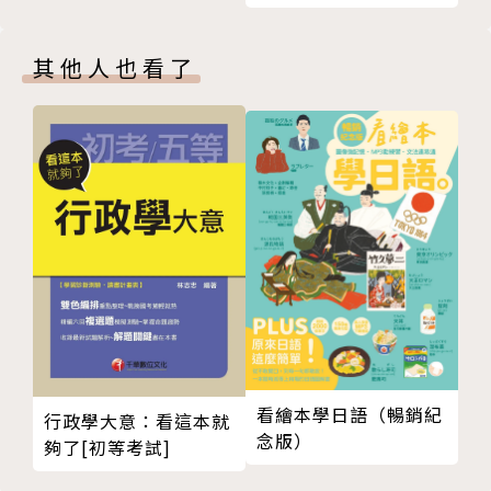
電影字幕譯者的注意事項7 不必介意被改稿
● 字幕譯者要遵守的職業道德
電影字幕譯者的注意事項8 各種影片類型都要會翻
● 怎麼應對鄉民提出的批評
其他人也看了
電影字幕譯者的注意事項9 尋求機會翻到擅長或偏好
的片型
收穫滿載期
電影字幕譯者的注意事項10 日韓、歐洲等其他外語
● 字幕譯者的自由接案生活
片的字幕翻譯
● 要如何靠接案維生
電影字幕譯者的注意事項11 電影字幕翻譯市場的生
● 電影字幕翻譯的計價方式
態
● 妥善的存錢和理財規劃
電影字幕譯者的注意事項12 觀眾的口味和片商的選
片標準
作者介紹
電影字幕翻譯的獨特屬性1 有原著小說的電影
陳家倩 (Sara)
電影字幕翻譯的獨特屬性2 字幕翻譯與書籍翻譯的差
異
政大公行系、輔大翻譯所、英國肯特大學電影研究所、
看繪本學日語（暢銷紀
行政學大意：看這本就
電影字幕翻譯的獨特屬性3 電影字幕翻譯與電視字幕
輔大比較文學博士班畢業，另曾留學日本。現任台大翻
念版）
夠了[初等考試]
翻譯的差異
譯碩士學位學程、淡江英語學系助理教授，專職為翻譯
電影字幕翻譯的獨特屬性4 使用本土化翻譯的良窳之
和教學。