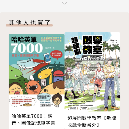
電影字幕譯者的全職生活4 電影字幕翻譯甘苦談
方傳授各種接案實務與技巧，解答每個接案者心中最忐
（下）
忑的問題，像是要怎麼進入這一行？競爭會很激烈嗎？
其他人也買了
PART 2 電影字幕譯者的專業
收入穩定嗎？要如何穩定接案？絕對是新手譯者或有志
電影字幕譯者的入行1 是否需要相關學歷背景？
從事這一行的人最實用的建議！
電影字幕譯者的入行2 小螢幕和影展的入行途徑
電影字幕譯者的入行3 大銀幕的入行途徑
看完本書，你將可以學到︰
電影字幕譯者的入行4 開發客戶和工作自動上門
入門基本功
電影字幕譯者的養成1 電影字幕譯者的八個必要
● 認識電影字幕翻譯這一行
電影字幕譯者的養成2 文字功力養成術
● 電影字幕翻譯的入行途徑
電影字幕譯者的養成3 專業術語筆記術
● 需要具備的條件、技能
電影字幕譯者的注意事項1 一部電影的翻譯流程
電影字幕譯者的注意事項2 敲定交期
實力養成術
電影字幕譯者的注意事項3 嚴禁拖稿
● 如何加強翻譯能力
電影字幕譯者的注意事項4 掌控好交稿時程
● 翻譯電影和翻譯書籍的差異
哈哈英單7000：諧
超展開數學教室【新版
電影字幕譯者的注意事項5 譯文被批評別太玻璃心
● 開發客戶與維繫關係
音、圖像記憶單字書
收錄全新番外】
電影字幕譯者的注意事項6 鄉民的批評看看就好
● 如何讓案件源源不絕