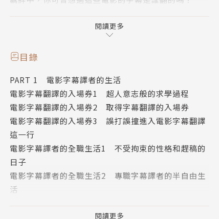
或者說，你曾經想過電影字幕翻譯也是一種職業嗎？在
閱讀更多
家上網接案工作，不用出門打卡上班，平常還可以免費
去電影院看試片，這麼夢幻的工作，你有心動想踏進來
目錄
嗎？
PART 1 電影字幕譯者的生活
電影字幕翻譯的入場券1 超人意志般的求學過程
本書作者是電影界的資深翻譯師，十多年來經手的電影
電影字幕翻譯的入場券2 取得字幕翻譯的入場券
近600部，作品涵蓋各種影片類型，從《不可能的任
電影字幕翻譯的入場券3 誤打誤撞進入電影字幕翻譯
務：鬼影行動》、《星際效應》、《黑魔女：沉睡魔
這一行
咒》、《007空降危機》等商業大片，到《冰雪奇
電影字幕譯者的全職生活1 不受拘束的性格和趕稿的
緣》、《送子鳥》等動畫片，到《醉後大丈夫》、《高
日子
年級實習生》等喜劇片，每年平均翻譯的外片多達50
電影字幕譯者的全職生活2 專職字幕譯者的半自由生
部。
活
作者將從事這一行十多年來的甘苦化作文字寫進本書
電影字幕譯者的全職生活3 電影字幕翻譯甘苦談
中，分享一路走來的電影翻譯經驗，讓對這個行業好奇
（上）
閱讀更多
的讀者，能一窺這個工作的內幕。除此之外，作者更大