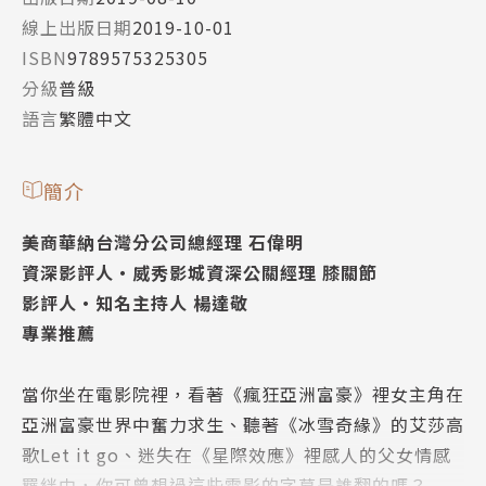
線上出版日期
2019-10-01
ISBN
9789575325305
分級
普級
語言
繁體中文
簡介
美商華納台灣分公司總經理 石偉明
資深影評人‧威秀影城資深公關經理 膝關節
影評人‧知名主持人 楊達敬
專業推薦
當你坐在電影院裡，看著《瘋狂亞洲富豪》裡女主角在
亞洲富豪世界中奮力求生、聽著《冰雪奇緣》的艾莎高
歌Let it go、迷失在《星際效應》裡感人的父女情感
羈絆中，你可曾想過這些電影的字幕是誰翻的嗎？