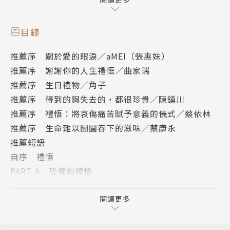
隱居幕後多年，第一次，他決定告訴大家自己的故事─
─
目錄
少年的他，困惑於性向甚至多次自殺，在否定中掙扎出
推薦序 關於愛的眼淚／aMEI（張惠妹）
自我。憑著對工作的熱情，還有說到做到的毅力，28
推薦序 謝謝你的人生禮悟／曲家瑞
歲的他當上奧美廣告當紅AE，35歲時更成為超級經紀
推薦序 生日禮物／角子
人，成功將蔡依林、羅志祥、楊丞琳推上天王天后寶
推薦序 得到的與失去的，都很珍貴／陳鎮川
座。40歲那年，他與人生摯愛舉辦同志婚禮。當大家
推薦序 禮悟：將哀傷痛苦賦予意義的儀式／蔡依林
都以為，屬於他的故事，將會有個幸福美滿的結局時，
推薦序 生命難以囫圇吞下的滋味／蔡康永
他卻在48歲生日前夕，見識到地獄……
推薦短語
自序 禮悟
這本書，是他歷經一場又一場生命逆襲後的所得。面對
PART A 恐懼的禮悟
生命無可迴避的挫折與別離，他告訴我們，即使無法掌
01 打不死魔鬼，就先跟魔鬼和平共棲
握生活中的各種逆境，但如何「看待」它卻永遠在我的
02 別猶豫大聲求救，破出水面才能再次呼吸
閱讀更多
掌控下。當我們遭逢恐懼、壓力、挫折、遺憾、孤獨，
03 有光就有影，選擇面向哪一面，決定權在你自己
我們抗拒、逃離，渾然不知它們都是上天降下的禮物，
04 「勇敢」不是沒有恐懼，而是戰勝恐懼