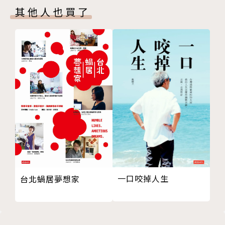
直到我們體驗領受，心悅誠服，才終成「禮悟」。
其他人也買了
05 讓自己先成為自己會喜歡的人，你才會真的勇敢
06 可以難過，但「難」完了要「過」
期待每一個遭逢命運逆襲，獨自在深夜裡迷航的人，都
PART B 壓力的禮悟
可以從中找到前進的勇氣。
01 擁抱壓力，才能讓心沸騰
02 不挑食才能健康，不挑工才能豐收
【本書金句摘錄】
03 去做別人沒做過的事情，創造別人沒有的機會
04 形塑獨特定位，成功自動導航
‧關於恐懼，他說：
05 勇於正面對決，「危機」會變「轉機」
一個一帆風順的人是不幸的，因為他永遠學不會如何面
06 秉持KISS原則，找到按鈕重新啟動
對恐懼，並且真的懂「愛」。
PART C 挫折的禮悟
01 捨棄「外包」的人生策略，就算一直撞牆，總有
‧關於友誼，他說：
一天會穿牆
當你覺得快要不能呼吸，別獨自承受，別害怕麻煩你的
一口咬掉人生
台北蝸居夢想家
02 真正生病的人不是病人，而是不敢面對疾病的人
朋友，這一生，你總得知道，誰是你真正的「知己」，
03 你可以被別人擊倒，但不能被自己打敗
而誰其實只是你的「過去」而已。
04 哪一件事會讓你廢寢忘食並能得到讚賞，那就是
你該一直去做的事