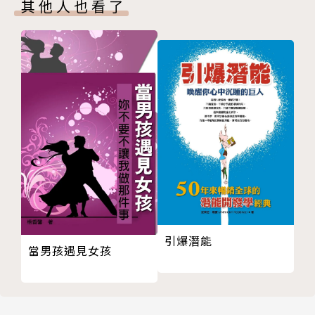
‧關於信念，他說：
其他人也看了
05 尊重命理，相信理命
每個人都是一個品牌，「信念」就是你在市場上的「定
06 你可能比自己想得更脆弱，但一定也比想像得更
位」。當你的「信念」越清楚，「定位」就越清楚，你
勇敢
就越有機會走出一條屬於你自己的路。
PART D 遺憾的禮悟
01 不對「過去」說謊，不然「未來」也是謊言
‧關於謊言，他說：
02 誠實面對自己，才能改變他人
你寧可因為真愛而傷心，也不要在假裝幸福的面具後面
03 愛要的是心靈相通，不是Siri接通
偷偷地流淚。你可以輸，可是你絕對不對愛說謊，因為
04 愛能否一輩子要看兩個人的緣分，珍惜愛的日常
謊言只會召來更龐大的荒涼跟虛無。
卻是你做得到的本分
05 活著就會不斷地失去，面對它，「減法」會變
‧關於生命，他說：
「加法」
生命中沒有什麼事物是 「錯誤的」，所有的事情都是
06 重新定義「悲傷」的意義，明白「愛」的真義
為了你的生命課題而設計。生命的課題會不斷重複，直
引爆潛能
當男孩遇見女孩
PART E 孤獨的禮悟
到你真的學會為止。
01 學會孤獨的思考，才能長出心靈的手腳
02 有愛就有痛，但也只有愛能治癒傷痛
03 跟自己對話，找到自己的「潛臺詞」，「真的自