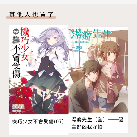
版權頁
其他人也買了
潔癖先生（全）──僱
機巧少女不會受傷(07)
主好凶我好怕