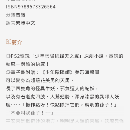
ISBN
9789573326564
分級
普級
語言
繁體中文
簡介
◎PS2電玩「少年陰陽師歸天之翼」原創小說，電玩的
動感＋閱讀的快感！
◎電子書附贈：《少年陰陽師》美形海報圖
可以變身為超級花美男的天馬，
長了四隻角的怪異牛妖、邪氣逼人的蛇妖，
以及有著老虎四肢、大鷲翅膀，渾身漆黑的異邦大妖
魔……「振作點呀！快點除掉它們，晴明的孫子！」
「不要叫我孫子！~~」
平安京是個奇妙的地方，明明是人類的京城，妖魔鬼怪
卻隨處可見。多虧有大陰陽師安倍晴明在此坐鎮，所以