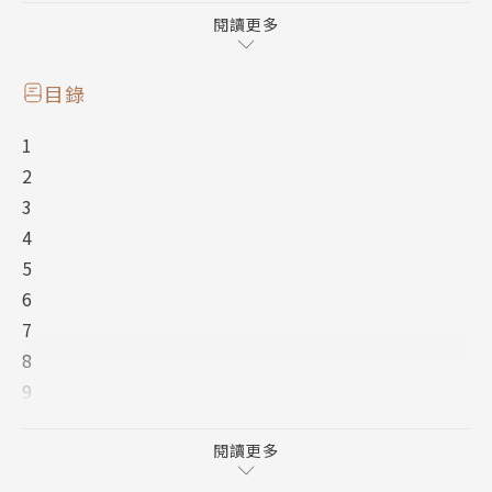
人們一點都不擔心。只不過，要是大家發現真正四處奔
閱讀更多
波除妖的竟然是個十三歲的「菜島陰陽師」，不知還能
不能這麼平靜？
目錄
雖然他本人很不想承認，但十三歲的安倍昌浩的確是晴
1
明的小孫子，而史上最難搞、也最強的神將騰蛇會化身
2
成小怪跟著他，並口口聲聲喊他「晴明的孫子」，正因
3
為他是安倍晴明強大靈力的唯一接班人！
4
這個接班人，如今還是陰陽寮裡最基層的直丁，勤快工
5
作的樣子，完全看不出來才剛剛經歷過與異邦大妖魔
6
「窮奇」的生死決戰！有著老虎四肢、大鷲翅膀與金、
7
黑色條紋的窮奇，和它手下那群冷血妖怪，是昌浩遇過
8
最可怕的對手，終於殲滅了它們，讓昌浩鬆了一口氣。
9
然而，正當他以為可以安心時，竟然又見到了應該已死
10
於「降魔劍」的窮奇和它的手下！不同的是，這個窮奇
11
閱讀更多
全身漆黑，所擁有的妖力甚至比過去更強、更深不可
後記
測……