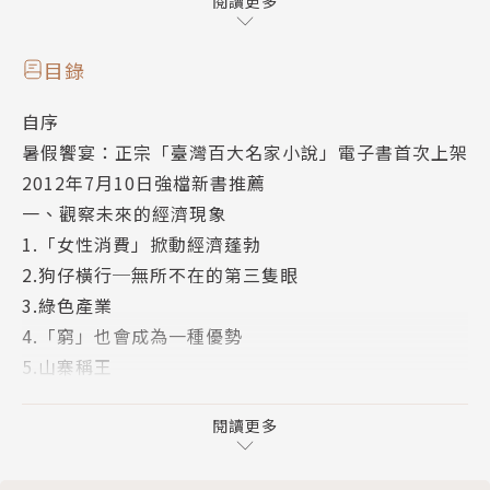
2.「慢」的觀念
閱讀更多
3.寵愛自己
4.「網癮」也有正面影響
目錄
5.八年級生的消費與價值觀
自序
6.消費者變精明了
暑假饗宴：正宗「臺灣百大名家小說」電子書首次上架
三、掌握未來的經濟商機
2012年7月10日強檔新書推薦
1.中國動漫產業
一、觀察未來的經濟現象
2.療傷系商品
1.「女性消費」掀動經濟蓬勃
3.銀髮族消費商品
2.狗仔橫行─無所不在的第三隻眼
4.都會美型男
3.綠色產業
5.大人的玩具經濟學
4.「窮」也會成為一種優勢
6.氣候變遷
5.山寨稱王
四、未來經濟的準趨勢
6.北韓邊境新現象
1.「積極求富」型的人才
二、迎向未來的經濟觀念
閱讀更多
2.消費極端化
1.贏在「軟」及「巧」
3.「達人」的趨勢
2.「慢」的觀念