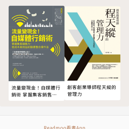
5.西班牙語將繼華語成為國際主要語言
6.不以戀愛為基礎的結婚經濟學
版權頁
創客創業導師程天縱的
流量變現金！自媒體行
管理力
銷術 掌握集客銷售
力，低成本高效益的臉
書整合操作法
Readmoo看書App