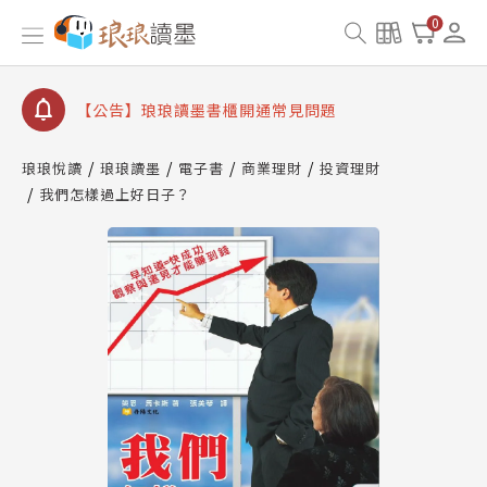
查詢
0
【公告】琅琅讀墨數位閱讀資產合併與書櫃開通申請
【公告】琅琅讀墨書櫃開通常見問題
【公告】琅琅讀墨 3 分鐘完成書櫃開通與資產合併申
請圖文教學
【公告】琅琅書店服務升級重要說明及資產合併結果
琅琅悅讀
琅琅讀墨
電子書
商業理財
投資理財
查詢
我們怎樣過上好日子？
【公告】琅琅讀墨數位閱讀資產合併與書櫃開通申請