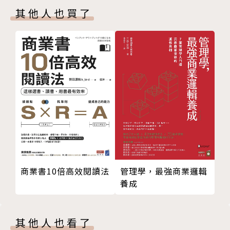
4.小皇帝（小公主）的未來大商機
其他人也買了
3.寵愛自己
5.西班牙語將繼華語成為國際主要語言
4.「網癮」也有正面影響
6.不以戀愛為基礎的結婚經濟學
5.八年級生的消費與價值觀
6.消費者變精明了
作者榮恩．路．馬卡斯（Ron Lou Marcus）從正確的
三、掌握未來的經濟商機
「經濟觀念」談起，例如：「慢」的觀念、寵愛自己、
1.中國動漫產業
贏在「軟」及「巧」……等，觀察各種經濟現象後，例
2.療傷系商品
如：「針對性」的消費新族群、中產階級淪為債奴（屋
3.銀髮族消費商品
奴、卡奴）……等。從而提出經濟的趨勢，例如：不以
4.都會美型男
愛情為基礎的結婚經濟學、消費極端化……等，及對未
5.大人的玩具經濟學
來商機及工作機會的預測及看法。
6.氣候變遷
「最早知道」是「最快成功」的祕訣，觀察與遠見比現
管理學，最強商業邏輯
商業書10倍高效閱讀法
四、未來經濟的準趨勢
在的事業更形珍貴。
養成
1.「積極求富」型的人才
丹陽文化網站：http://www.danyangculture.com/
2.消費極端化
連絡信箱：papapan88899@gmail.com
3.「達人」的趨勢
其他人也看了
4.小皇帝（小公主）的未來大商機