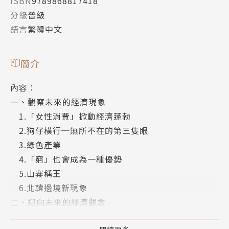
ISBN
9789868817418
分級
普級
語言
繁體中文
簡介
內容：
一、觀察未來的經濟現象
1.「女性消費」掀動經濟蓬勃
2.狗仔橫行─無所不在的第三隻眼
3.綠色產業
4.「窮」也會成為一種優勢
5.山寨稱王
6.北韓邊境新現象
二、迎向未來的經濟觀念
1.贏在「軟」及「巧」