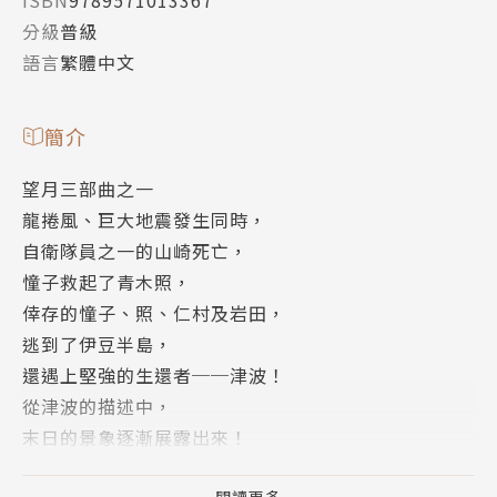
ISBN
9789571013367
分級
普級
語言
繁體中文
簡介
望月三部曲之一
龍捲風、巨大地震發生同時，
自衛隊員之一的山崎死亡，
憧子救起了青木照，
倖存的憧子、照、仁村及岩田，
逃到了伊豆半島，
還遇上堅強的生還者──津波！
從津波的描述中，
末日的景象逐漸展露出來！
津波、岩田負責照顧重傷的青木照，