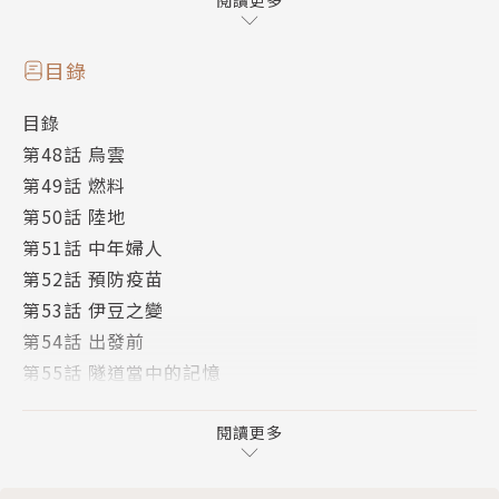
而仁村、憧子則負責尋找津波所說的倖存人群！
閱讀更多
兩人前往天城的路上，
竟遇上了關係「末日之謎」的人物──「龍頭」？
目錄
目錄
第48話 烏雲
第49話 燃料
第50話 陸地
第51話 中年婦人
第52話 預防疫苗
第53話 伊豆之變
第54話 出發前
第55話 隧道當中的記憶
第56話 屍骸
第57話 帽子男子
閱讀更多
版權頁