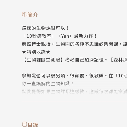
簡介
這樣的生物課很可以！
「10秒鐘教室」（Yan）最新力作！
蘑菇博士親授，生物圈的各種不思議歡樂開課，讓
★特別收錄★
【生物課隨堂測驗】考考自己加深記憶。【森林
學知識也可以很另類、很顛覆、很歡樂。在「10
你一直誤解的生物知識！
默默覺得如果生物課都這樣教，應該每次都能拿滿
★網友大推：「10秒鐘教室」是對腦袋有幫助的
★從9歲到99歲，讓世代沒代溝，男生、女生都
★內容淺顯易懂，將過去不懂的、不想懂或懶得
目錄