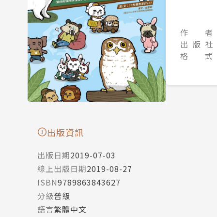
作 者
出 版 社
格 式
出版資訊
出版日期
2019-07-03
線上出版日期
2019-08-27
ISBN
9789863843627
分級
普級
語言
繁體中文