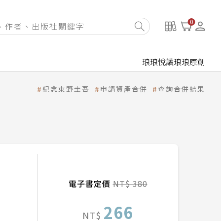
0
琅琅悅讀
琅琅原創
紀念東野圭吾
申請資產合併
查詢合併結果
電子書定價
NT$ 380
266
NT$