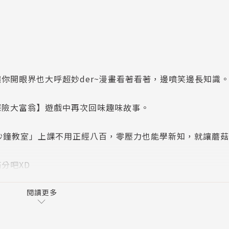
你開眼界也大呼超妙der~漫畫看著看著，邊噴笑邊長知識
探險大富翁】遊戲中再次回味趣味故事。
秒鐘教室」上課不用正經八百，零壓力也能學新知，就讓蘑
分吧XD
優質知識型粉絲專頁，全新力作。
閱讀更多
會開心閱讀的趣味知識書。
懂的知識精采濃縮在每個漫畫故事裡。