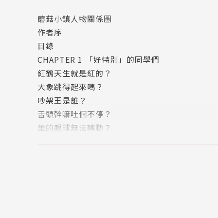
蘑菇小鎮人物關係圖
作者序
作者簡介 |
目錄
About
10秒鐘教室
(Yan)
CHAPTER 1 「好特別」的同學們
希望每天可以用10秒鐘學到「啊～原來如此」的
紅鶴天生就是紅的？
Facebook：10秒鐘教室
大象跳得起來嗎？
Instagram：10secondsclass
吵架王是誰？
舌頭幹嘛吐個不停？
誰的眼球無法轉動？
睡覺可以不閉眼？
方形便便是誰的？
誰是好鼻師？
小丑魚可以性轉變？
動物圈裡的學霸？
紅色讓牛發怒？