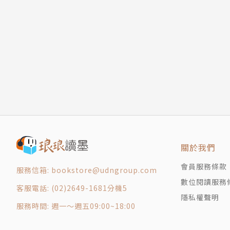
CHAPTER 2 珍寫漢無限公司
味道用摸的？
最擅長裝死的是？
耳朵可以自由關閉？
狗改不了吃屎？
別讓羊駝不開心！
狗狗有愧疚感？
雷鬼音樂是狗狗的菜？
沒有伴就不敢睡？
貓能發射動感光波？
關於我們
誰是紙箱狂熱粉絲？
鴕鳥是膽小鬼？
會員服務條款
服務信箱: bookstore@udngroup.com
CHAPTER 3 唉呦～你們在幹什麼啦！
數位閱讀服務
客服電話: (02)2649-1681分機5
愛愛會痛不欲生？
隱私權聲明
貓有套神祕溝通法？
服務時間: 週一～週五09:00~18:00
公貓特別愛黏人？