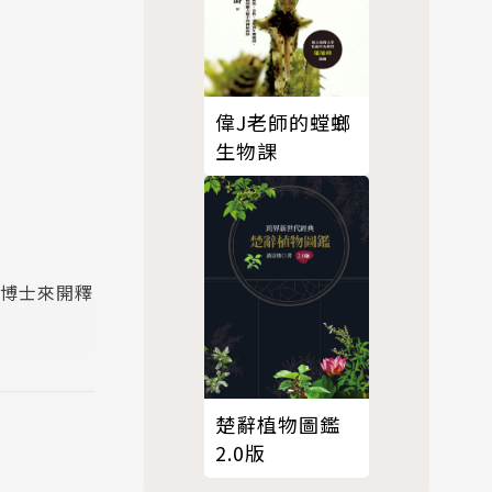
偉J老師的螳螂
生物課
。
菇博士來開釋
楚辭植物圖鑑
2.0版