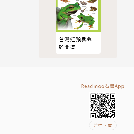
台灣蛙類與蝌
蚪圖鑑
Readmoo看書App
前往下載