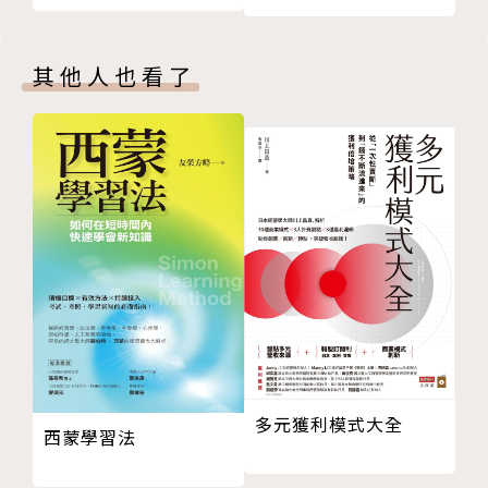
情境16 和剛認識的人換完名片後，如何開啟話題？
三、Line變身為溝通利器的回話術
情境17 如何開口讓客戶願意介紹朋友給你？
愈來愈多公司用Line聯絡公事，到底「Line要怎麼
情境18 如何挖出客戶說不清楚的真正需求？
回、何時回、可以不回嗎？」成為溝通的一大考驗。書
其他人也看了
情境19 客戶猶豫不決時，如何加強銷售力道？
中針對員工和中階主管用Line常常遇到的10種狀況，
情境20 如何培養長期客戶？
提出巧妙回話招術，Line不再是溝通壓力，而是你的
情境21 難相處、不愛合作的同事，怎麼開口找他幫
職場助力。
忙？
情境22 催促他人進度時，怎麼說才不會讓人變臉？
情境23 如何說服資深同事教我？
作者簡介
情境24 同事向我抱怨上司、同事，該如何應對？
情境25 愛八卦的同事找我聊天，該怎麼拿捏談話內
商業周刊
容？
情境26 如何回應別人對自己的批評？
《商業周刊》創立於1987年，為全台灣最具影響力、
情境27 同事要求我幫忙，如何婉拒？
發行量最大的財經雜誌，以先進觀點、敏銳的新聞與中
多元獲利模式大全
情境28 對同事做得不夠好的地方，如何做建議？
立的媒體角度，報導快速變化的商業環境、成功人物事
西蒙學習法
情境29 部屬向我抱怨其他組員時，該如何回應？
蹟與全球產業趨勢，傳遞給讀者具深度與廣度的第一手