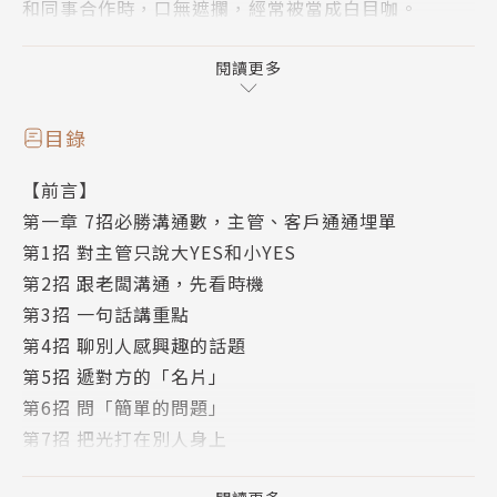
和同事合作時，口無遮攔，經常被當成白目咖。
在臉書是個high咖，在社交場合卻變成句點王，不知
和人聊什麼……
閱讀更多
在台灣，60%以上的人認為自己溝通力不佳，然而，
目錄
史上注意力最短的時代已經來臨，當你開口說話，對方
【前言】
在三句話的短短時間內，就決定了對你的評價。
第一章 7招必勝溝通數，主管、客戶通通埋單
第1招 對主管只說大YES和小YES
15位溝通專家大方指點：針對「如何跟主管開口談加
第2招 跟老闆溝通，先看時機
薪」、「犯了錯，如何讓主管迅速消氣」、「如何挖出
第3招 一句話講重點
客戶說不清楚的需求」等常見情境，指點三大「關鍵
第4招 聊別人感興趣的話題
句」，以及把Line從溝通壓力變成職場助力的回話密
第5招 遞對方的「名片」
技。讓再囉嗦的主管、再難搞的客戶、再煩人的同事，
第6招 問「簡單的問題」
都能變成你的好麻吉！
第7招 把光打在別人身上
第二章 3句話，變身職場搞定咖
本書特色