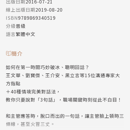
出版日期
2016-07-21
線上出版日期
2019-08-20
ISBN
9789869340519
分級
普級
語言
繁體中文
簡介
如何在第一時間巧妙破冰、聰明回話？
王文華、劉寶傑、王介安、黑立言等15位溝通專家大
方指點
＋40種情境完美對話法，
教你只要說對「3句話」，職場關鍵時刻從此不白目！
和主管應答時，脫口而出的一句話，讓主管臉上頓時三
條線，甚至火冒三丈。