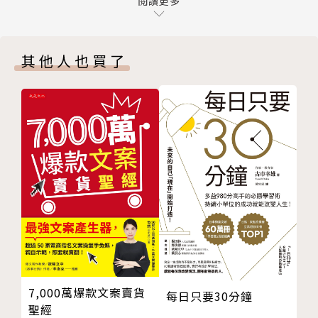
情境1 老闆經常改變意見和想法，該如何回應？
閱讀更多
情境2 老闆給我過多工作，要怎麼讓他了解？
一、15位專家指點關鍵心法，第一時間說對話
情境3 跟主管意見相左，該怎麼表達己見？
常常說錯話、遭人白眼，卻不知問題在哪裡？15位溝
其他人也買了
情境4 如何跟性急的主管溝通？
通專家親自傳授聰明對話公式，例如想建立人脈，與其
情境5 犯了錯，該如何讓主管迅速消氣？
遞自己的名片，還不如遞對方的「名片」，也就是找個
情境6 主管對自己有誤解時，該如何澄清？
跟對方有關的東西開啟對話，反而會讓對方留下更深刻
情境7 任務遇到麻煩，老闆詢問時如何回報？
的印象。
情境8 如何向主管開口談加薪？
情境9 主管揪人吃飯，該怎麼閒聊？
二、40種情境的完美對話法，讓主管信任、同事按
情境10 主管稱讚自己時，如何回應最適當？
讚、客戶埋單
情境11 客戶發火抱怨，該如何應對？
如何面對客戶拒絕？如何跟主管開口談加薪？同事要我
情境12 客戶說「別人比你們更便宜」時，該怎麼回
幫忙，如何婉拒？這些職場常見的狀況題，該怎麼拿捏
應？
分寸、恰如其分的回應？本書提供實際案例以及NG、
情境13 客戶說「沒時間」時，該怎麼回應？
OK對照組，精闢解析重點心法，讓你從此說話不白
情境14 如何面對客戶拒絕？
目！
7,000萬爆款文案賣貨
每日只要30分鐘
情境15 陌生客戶如何破冰？
聖經