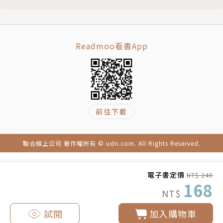
情境30 夥伴犯了錯，該如何向老闆說明？
消息。
第三章 善用Line，溝通無往不利
情境31 主管早也Line，晚也Line
情境32 搞什麼？群組同事都在拍馬屁
Readmoo看書App
情境33 主管發火，公開「修理」我
情境34 好想低調退出無聊群組
情境35 不得已要用Line請假
情境36 啊！誤傳抱怨訊息給主管
前往下載
情境37 線上檢討會，凡罵過必留下痕跡
情境38 已讀20……，沒人回應也太淒涼
情境39 時間就是金錢，我的錢都花在回Line
聯合線上公司 著作權所有 © udn.com. All Rights Reserved.
情境40 被加入太多無關的工作群組怎麼辦？
電子書定價
NT$ 240
168
NT$
試閱
加入購物車