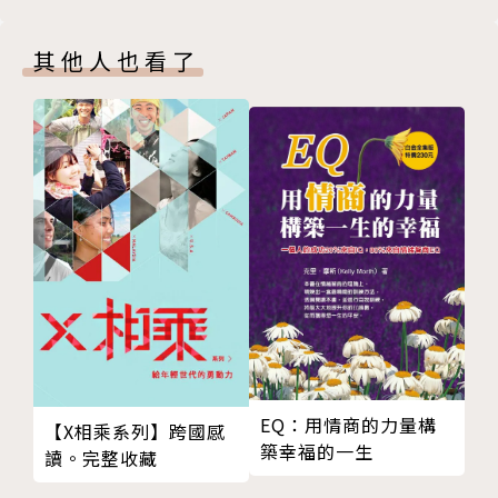
歐文．菲茲帕特里克（Owen Fitzpatrick）
國際訓練師暨應用心理學家。他是「愛爾蘭NLP機構」
其他人也看了
的共同創辦人，也是合格的心理學家、心理治療師和催
眠治療師。他指導過許多億萬富翁和奧運選手，也主持
愛爾蘭電視台黃金時段的節目《時間總是不夠》。他有
應用心理學碩士學位，在哈佛讀過「策略性談判」。他
造訪世界各地傳授NLP技巧，指導學員改善自己的人
生，這些學員遍及愛爾蘭、英格蘭、蘇格蘭、奧地利、
立陶宛、義大利、西班牙、印度、巴基斯坦、墨西哥、
哥倫比亞、厄瓜多、日本和美國等地。著有《時間總是
不夠》，也曾與人合著《與理查．班德勒對談》，這本
書已翻譯成七種語言出版。
譯者簡介
吳孟儒
EQ：用情商的力量構
【X相乘系列】跨國感
築幸福的一生
成大外文系畢，曾留學美國、荷蘭，現為自由譯者，同
讀。完整收藏
時於師大翻譯所攻讀中英口譯碩士。曾任補教界英文講