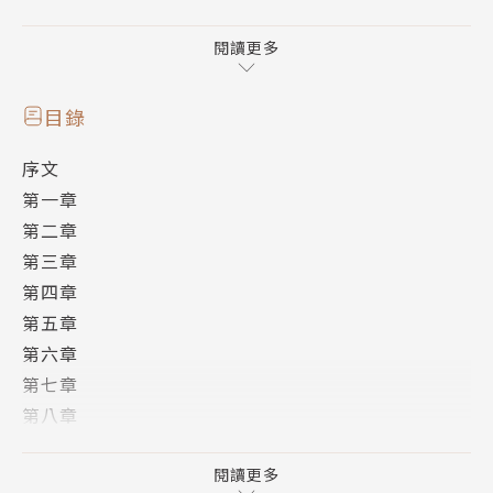
經語言程式學）則研究人應該如何改變，才能獲得自己
想要的人生。
閱讀更多
就是這個簡單的差異，讓NLP在全球各地掀起熱潮，學
習過這套技術的人有數百萬，學員中不乏名人、奧運金
目錄
牌選手，還有億萬富翁。
序文
本書主角喬在工作、愛情和人際關係上都面臨困境，經
第一章
妹妹介紹而報名參加NLP之父理查．班德勒的三日工作
第二章
坊。在班德勒博士的帶領下，喬經歷了：
第三章
第一天：改變負面思維
第四章
第二天：改變限制性信念
第五章
第三天：學會創造自己想要的生活
第六章
全書以故事的方式呈現，將許多NLP的菁華技巧融入其
第七章
中，讀來輕鬆有趣又實用。跟著喬在工作坊的經歷，你
第八章
也彷彿身歷其境地上了三天的課，在他轉變的同時，你
第九章
也隨之改變；他能選擇自由，你也可以。
閱讀更多
作者簡介