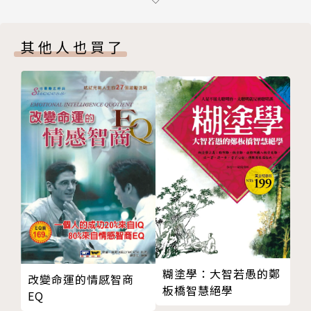
理查．班德勒（Richard Bandler）
NLP的共同創辦人，被譽為「心靈成長界的愛因斯
其他人也買了
坦」。許多人認為班德勒是「自我轉變」領域的大師，
其著作在全球賣出超過五十萬本。他在歐美及世界各地
有幾十萬名讀者，其中很多是治療師，他們都認真研讀
班德勒融合催眠、語言學和思考法的全新療法。著作包
括《自我轉變的驚人秘密》《NLP之父3天改變你的一
生》（方智出版）等。
艾里西歐．羅伯堤（Alessio Roberti）
過去二十年來，艾里西歐．羅伯堤一直在研究並應用N
LP於不同的領域，從指導企業CEO到訓練專業醫師都
有。原本，他只是個想要改變自己人生的年輕人，後來
卻開始幫助世界各地的人，提供諮詢服務，訓練國際級
企業的領導人與管理階層，幫助他們在各自的領域中實
糊塗學：大智若愚的鄭
改變命運的情感智商
現目標。他是公認數一數二的「NLP高階訓練師」，同
板橋智慧絕學
EQ
時也擔任三家義大利公司的CEO。