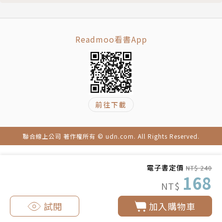
師、班主任、美國大學華語助教等職。翻譯中英各類文
件，已譯有《自我轉變的驚人秘密》《喚醒內在的天
賦》《魅惑力七大因子》等二十餘本書。
Readmoo看書App
部落格：averytaiwan.pixnet.net
E-mail：averytaiwan@gmail.com
前往下載
聯合線上公司 著作權所有 © udn.com. All Rights Reserved.
電子書定價
NT$ 240
168
NT$
試閱
加入購物車