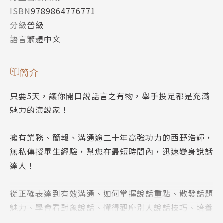
ISBN
9789864776771
分級
普級
語言
繁體中文
簡介
只要5天，讓你開口說話言之有物，舉手投足都是充滿
魅力的演說家！
擁有業務、簡報、溝通逾二十年高強功力的西野浩輝，
無私傳授畢生經驗，幫您在最短時間內，迅速變身說話
達人！
從正確表達到有效溝通、如何掌握說話重點、散發話題
魅力、學會看對象說話、懂得觀摩別人說話技巧、培養
說話自信、讓別人清楚你要傳達的內容、了解說話時聲