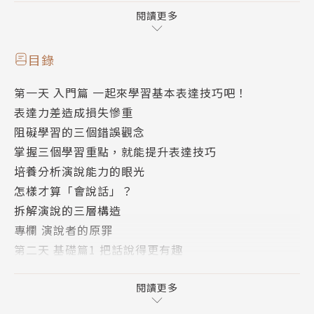
調及肢體的運用……甚至到如何不會讓場面冷掉，讓你
閱讀更多
的身心裡裡外外完全進入演說狀態。
目錄
不管是上班溝通、親子聊天、生活對話……都很好用的
第一天 入門篇 一起來學習基本表達技巧吧！
說話術！
表達力差造成損失慘重
第一天 入門篇》
阻礙學習的三個錯誤觀念
怎樣才算會說話？先學習如何表達技巧的三個重點。
掌握三個學習重點，就能提升表達技巧
第二天 基礎篇1》
培養分析演說能力的眼光
多舉例、用數據、對比、找名人背書……這樣說話更有
怎樣才算「會說話」？
趣。
拆解演說的三層構造
第三天 基礎篇2》
專欄 演說者的原罪
快背好萬用「三明治公式」——序言、主題加結尾，讓
第二天 基礎篇1 把話說得更有趣
人願意聽。
善用小技巧讓無聊話題變有趣
第四天 基礎篇3》
讓話題更有趣的五大特徵
閱讀更多
從肢體語言與聲音、語調到表情，留下好印象，讓人一
讓話題有魅力的五種技巧
聽就信你。