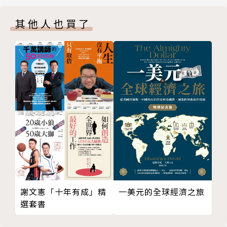
視說話對象改變說話方式
第五天 實踐篇》
其他人也買了
專欄 與其講得多又雜，不如講重點
錄音、錄影，隨時隨地都能練習，多檢討、累積經驗就
第三天 基礎篇2 讓人願意聽的說話結構法
會成功！
要更清楚表達，內容的結構很重要
第一部分：序言（Introduction）
第二部分：主體（Body Part）
作者簡介
第三部分：結尾（Ending）
清楚表達內容的技巧一：循序漸進
西野浩輝
清楚表達內容的技巧二：整理、分類
Mercurich有限公司董事長。大阪大學研究所畢業。
清楚表達內容的技巧三：選擇適當語詞
畢業後進入株式會社Recruit，擔任營業、商品開發、
第四天 基礎篇3 讓人一聽就信你的表現技術
行銷等職務。其間，以營業、新事業開發提案屢次獲得
何謂「表現術」（Delivery Skill）？
MVP等大賞。經歷全球最大教育機構美國管理協會（A
你給別人什麼印象？
merican management association）顧問，之後創
謝文憲「十年有成」精
一美元的全球經濟之旅
給人沉穩印象的姿勢
設Mercurich。
選套書
呈現出躍動感的身體語言
目前在簡報、營業技術、交涉力、管理等領域，對許多
適當的眼神接觸展現自信
包含上市公司在內的企業提供研修、協商的服務。此外