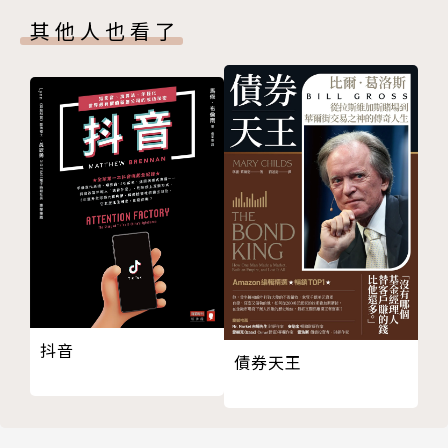
一個小表情都會影響印象
也在綜合情報網站「all about Japan」及其他各種媒
其他人也看了
聲音要有精神又生動
體上提供相關資訊。
說話速度會影響理解力
巧妙運用「時間間隔」
以音調及聲調來增加起伏
譯者簡介
第五天 實踐篇 一起來學習訓練的方式吧！
有效率地累積經驗
Nyako
錄影和錄音的檢視效果最好
輔大日文系畢，現為業餘譯者。譯有《日本商業禮儀達
日常生活都是你的練習場
人》等書。
找個當學習榜樣的人
培養自信的方式
坦然面對競爭與評價
抖音
技巧都教了，那你準備好了嗎？
債券天王
後記