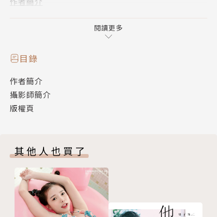
作者簡介
本名為李昕，是一個喜歡天馬行空想像的獅子座女孩，
喜歡烹飪，目標是成為能駕馭老公胃的美麗人妻。也喜
閱讀更多
歡運動，目標是練就美麗的馬甲線。喜歡喜歡電影，大
學就讀廣電系的她，除了看電影，更享受在電影播映時
目錄
擁有自己獨立的時間。她喜歡粉紅色，儘管平常不會把
作者簡介
粉紅色穿上身，外型也不是甜美的女孩，但粉紅色對她
攝影師簡介
來說就像奶油蛋糕上的草莓一樣甜甜，也像她個性剛中
版權頁
帶柔。曾在中華職棒Lamigirls和Fubon Angels擔任
啦啦隊，在臉書粉絲團擁有超過30萬名粉絲且有「啦
啦隊女神」的美稱。
其他人也買了
攝影師簡介
戴群芳
在【Fong】Life is very beautiful 戴群芳女子攝影美
學擔任女子攝癮。
「相機只是個工具，攝影只是個媒介。」