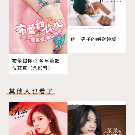
當個生活美學家，觀察，收集，思考，運用，執行。就
算沒有了可紀錄的工具，都該用心去感受這個世界，唯
有從自身的小細節去培養，才能真正擁有所謂的美感。
「讓攝影不單純只是攝影，而是能產生影響力。」
將攝影融入生活，以態度經營美學。專業平面廣告、商
他：男子的絕對領域
業攝影、藝人形象拍攝、海外婚紗，知名企業講師。
人生簡單講就是等死，每個人等死的過程不太一樣。我
是戴群芳，篤定活著就該認真創造生活美學家。 FB粉
布蕾甜你心 藍星蕾數
位寫真（含影音）
絲團：www.facebook.com/beautyfong1023
其他人也看了