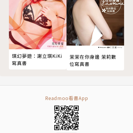
琪幻夢遊：謝立琪KiKi
茉茉在你身邊 茉莉數
寫真書
位寫真書
Readmoo看書App