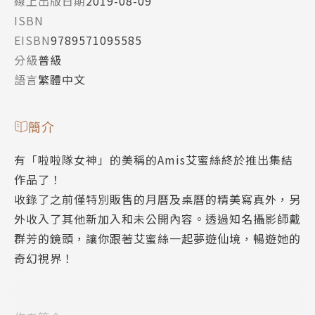
線上出版日期
2019-08-09
ISBN
EISBN
9789571095585
分級
普級
語言
繁體中文
簡介
有「啦啦隊女神」的美稱的Amis艾蜜絲終於推出集結
作品了！
收錄了之前僅特別販售的月曆及桌曆的精美寫真外，另
外收入了其他新加入和未公開內容。透過知名攝影師戴
群芳的鏡頭，讓你跟著艾蜜絲一起夢遊仙境，暢遊她的
奇幻視界！