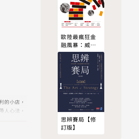
歐陸最瘋狂金
融風暴：威卡
騙局
利的小店，
帶人心法，
思辨賽局【修
訂版】