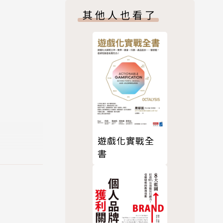
其他人也看了
的概念與面
予最務實的
遊戲化實戰全
的空隙，有
書
象、持續改