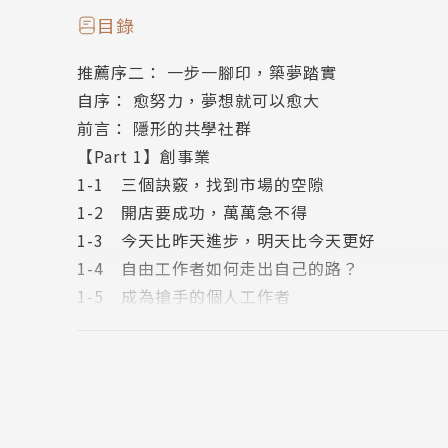
徐重仁都有一套獨到的哲學，
目錄
也有大事業、小生意都通的生意經。
推薦序二： 一步一腳印，築夢踏實
自序： 愈努力，夢想就可以愈大
微型創業、個人工作、斜槓職涯的趨勢盛行，縱
前言： 隱形的共學社群
對顧客的道理不變，只是訴求的方法與情境有了
【Part 1】創事業
1-1 三個訣竅，找到市場的空隙
這本書集結徐重仁持續兩年分享的精華知識與經
1-2 開店要成功，萬萬急不得
建議，希望能夠幫助大家成功。
1-3 今天比昨天進步，明天比今天更好
1-4 自由工作者如何走出自己的路？
▎什麼生意都有人在做，如何找到市場的空隙？
1-5 成為搶手的個人工作者
生意是做不完的，一定有些消費者的需求沒有被
1-6 利用「環狀思考模式」，見樹又見林
三個訣竅……
1-7 不要找錯競爭對手，打錯仗
1-8 發展事業先找第一個切入點
▎缺乏資源、也沒人教，怎麼把生意做好、做大
1-9 沒有利潤，業績再高都是假象
很多人喜歡問 7-ELEVEn 成功的故事，其
1-10 合作夥伴要講求「門當戶對」
善、莫忘初衷，最重要的是，萬萬急不得。