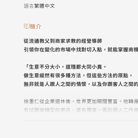
語言
繁體中文
簡介
從流通教父到商家求教的經營導師
引領你在變化的市場中找對切入點，就能掌握商
「生意不分大小，道理都大同小異。
做生意縱然有很多種方法，但這些方法的原點，
無非就是人跟人之間的情懷，以及你跟客人之間
徐重仁從企業退休後，世界更加開闊豐富。他轉
有試圖做轉型的老店，還有獨當一面的個人工作
從流通教父變成更多人親近的商場教練與職涯導
關於創事業、做生意與學態度