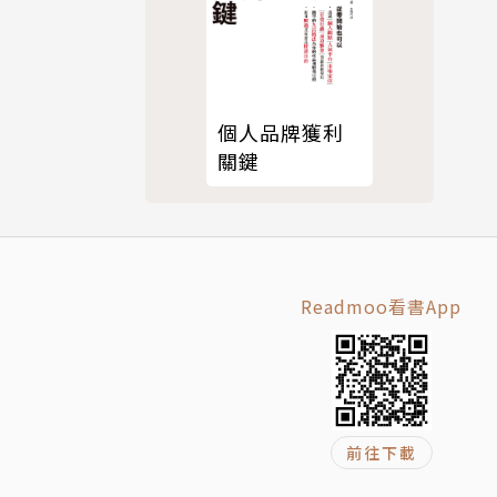
以做兩件
個人品牌獲利
關鍵
都要思考，
Readmoo看書App
來自店員的
前往下載
絡的人氣，