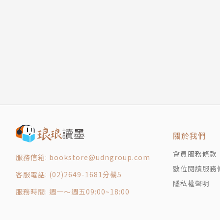
1-11 顧客不方便的地方就是商機
1-12 市場沒有消失，只有重分配
▎斜槓、微型創業……自由工作者這麼多，怎麼
1-13 阿里巴巴在做的事，你不一定能做
無論是大企業、微型企業或個人工作室，經營道
1-14 從生活型態的變化中找到商業趨勢
事：串連與延續，將工作升級為事業。
【Part 2】做生意
2-1 走舊的路，到不了新的地方
▎生意起起落落，如何持續獲利？
2-2 庶民經濟時代來臨
開店不難，難在持續經營且獲利。市場機會很多
2-3 為什麼出國買回來的名產感覺沒那麼好吃了
雖然機會點很多，但應該採取哪些步驟？優先順
2-4 用「帶路雞」把顧客帶進來
2-5 把顧客變成你的「樁腳」
▎傳統的商品與服務，如何吸引新生代顧客？
關於我們
2-6 為商品編排一齣好戲
顧客只要站在貨架前超過三秒鐘，產品就賣不出
會員服務條款
服務信箱: bookstore@udngroup.com
2-7 不只衝刺「來客數」，更要提昇「客單價」
服務態度。創造「瞬間的感動」，這是最低成本
數位閱讀服務
2-8 人潮的祕密
客服電話: (02)2649-1681分機5
隱私權聲明
2-9 瞬間的感動
▎面對電商的來勢洶洶，實體通路要如何突圍？
服務時間: 週一～週五09:00~18:00
2-10 看見「庶民經濟」的主流顧客群
什麼東西是電商無法取代的？有溫度的人際互動
2-11 「美食」是吸客的唯一利器嗎？
解決顧客不方便的地方，商機自然會湧現，客人