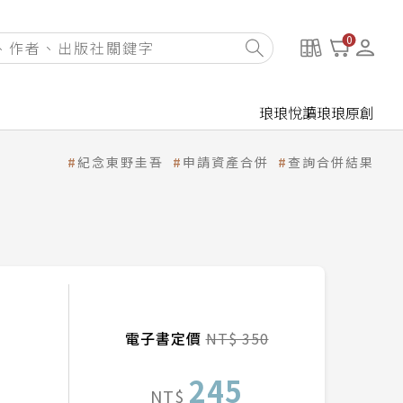
0
琅琅悅讀
琅琅原創
紀念東野圭吾
申請資產合併
查詢合併結果
電子書定價
NT$ 350
245
NT$