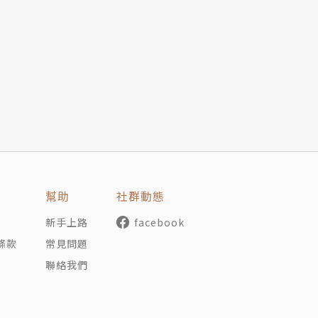
讓自己被看見？
理都雷同，最重要的就是開發市場、找到客人。個人工作者可
，但如果什麼都要，力量就會分散。任何經營者在發展事業時
？
位是什麼？
幫助
社群動態
去了，因為購買是瞬間的決定。顧客對商店的評價，很大部分
新手上路
facebook
的行銷方式。
條款
常見問題
聯絡我們
，兼具娛樂與休閒的購物氛圍，以及開濶的賣場空間。塑造活
也會一來再來。