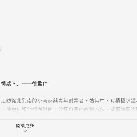
機
的情感。」──徐重仁
身走訪從北到南的小商家與青年創業者，這其中，有積極求獲
者。徐重仁和他們面對面，分享自身的經營方法、做事訣竅與
師。
閱讀更多