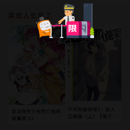
其他人也買了
不可知論偵探2：惡人
反派角色只有死亡結局
正機篇〈上〉【電子特
漫畫版 02
裝版】