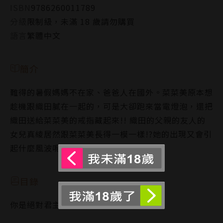
ISBN
9786260011789
分級
限制級，未滿 18 歲請勿購買
語言
繁體中文
簡介
難得的暑假媽媽不在家、爸爸人在國外。菜菜美原本想
趁機跟織田膩在一起的，可是大卻跑來當電燈泡，還把
織田送給菜菜美的戒指藏起來!! 織田的父親的友人的
女兒真綾居然跟菜菜美長得一模一樣!?她的出現又會引
起什麼風波呢？
目錄
你是絕對君主！-4