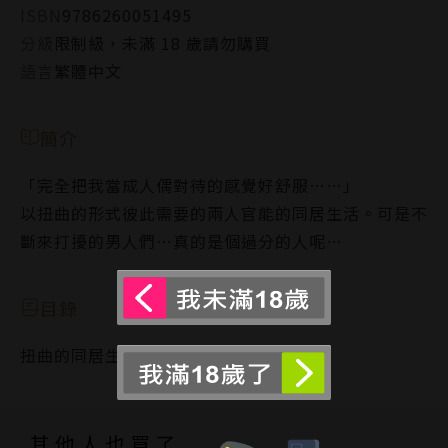
ISBN
9786260051495
分級
限制級，未滿 18 歲請勿購買
語言
繁體中文
簡介
「完全把我當成人偶對待的感覺好舒服……」
以扭曲的形式彼此需要的兩人官能的同居生活。可是不
斷來打擾的男人們…真的是個過分的人呢…
目錄
扭曲的同居生活-3
其他人也買了