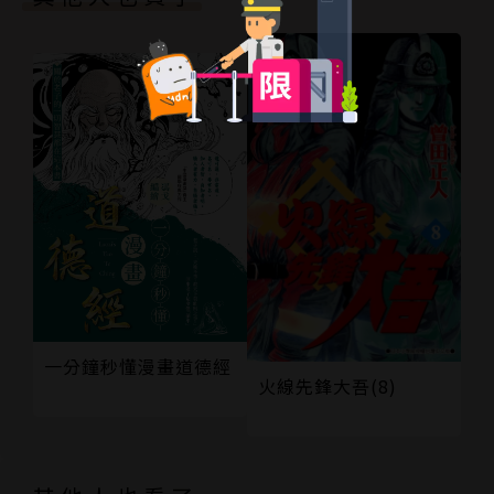
一分鐘秒懂漫畫道德經
火線先鋒大吾(8)