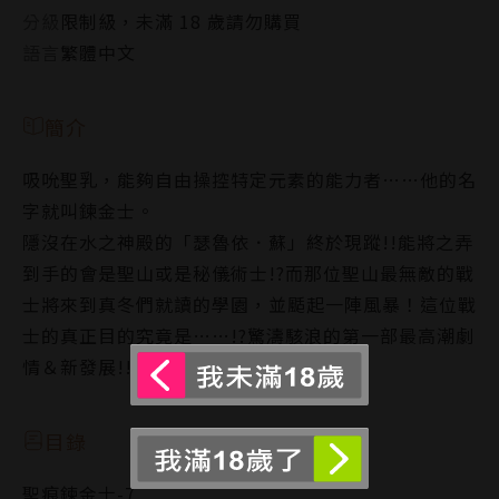
分級
限制級，未滿 18 歲請勿購買
語言
繁體中文
簡介
吸吮聖乳，能夠自由操控特定元素的能力者……他的名
字就叫鍊金士。
隱沒在水之神殿的「瑟魯依．蘇」終於現蹤!!能將之弄
到手的會是聖山或是秘儀術士!?而那位聖山最無敵的戰
士將來到真冬們就讀的學園，並颳起一陣風暴！這位戰
士的真正目的究竟是……!?驚濤駭浪的第一部最高潮劇
情＆新發展!!
目錄
聖痕鍊金士-7