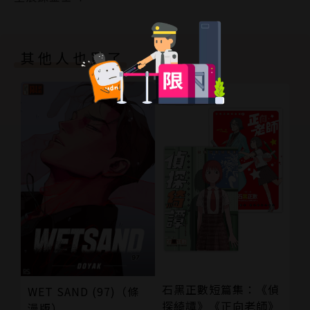
其他人也買了
石黑正數短篇集：《偵
WET SAND (97)（條
探綺譚》《正向老師》
漫版）