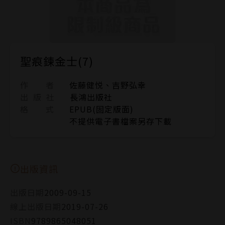
聖痕鍊金士(7)
作 者
佐藤健悦、吉野弘幸
出 版 社
長鴻出版社
格 式
EPUB(固定版面)
不提供電子書檔案另存下載
出版資訊
出版日期
2009-09-15
線上出版日期
2019-07-26
ISBN
9789865048051