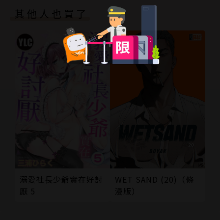
其他人也買了
溺愛社長少爺實在好討
WET SAND (20)（條
厭 5
漫版）