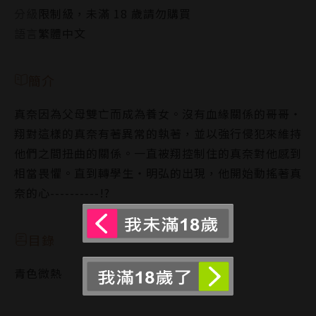
分級
限制級，未滿 18 歲請勿購買
語言
繁體中文
簡介
真奈因為父母雙亡而成為養女。沒有血緣關係的哥哥‧
翔對這樣的真奈有著異常的執著，並以強行侵犯來維持
他們之間扭曲的關係。一直被翔控制住的真奈對他感到
相當畏懼。直到轉學生‧明弘的出現，他開始動搖著真
奈的心----------!?
目錄
青色微熱