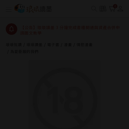
【公告】琅琅讀墨數位閱讀資產合併與書櫃開通申請
0
【公告】琅琅讀墨書櫃開通常見問題
【公告】琅琅讀墨 3 分鐘完成書櫃開通與資產合併申
請圖文教學
【公告】琅琅書店服務升級重要說明及資產合併結果
查詢
琅琅悅讀
琅琅讀墨
電子書
漫畫
情慾漫畫
【公告】因 Readmoo 讀墨系統維護中，本站同步暫
為愛臣服的我們
停部分閱讀服務