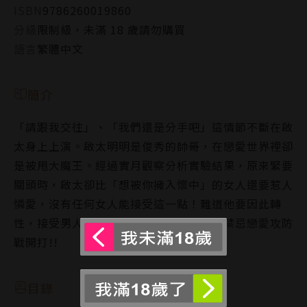
ISBN
9786260019860
分級
限制級，未滿 18 歲請勿購買
語言
繁體中文
簡介
「請跟我交往」、「我們還是分手吧」這情節不斷在啟
太身上上演。啟太明明是俊秀的帥哥，在戀愛世界裡卻
是被甩大魔王。經過實月觀察分析實驗結果，原來緊要
關頭時，啟太卻比「想被你擁入懷中」的女人還要惹人
憐愛，沒有任何女人能接受這一點！難道他要因此轉
性，接受男人的求愛？啟太與實月的危險禁忌戀愛攻防
戰開打!!
目錄