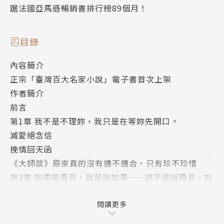
踞法國亞馬遜暢銷書排行榜89個月！
目錄
內容簡介
正宗「臺灣百大名家小說」電子書首次上架
作者簡介
前言
第1章 我不是不理妳，我只是在等妳先開口。
滅愛絕念信
挽情回天函
《大師談》原來真的沒有適不適合，只有珍不珍惜
第2章 如果能再見，我是說如果……請不要說再見，好
嗎？
滅愛絕念信
閱讀更多
挽情回天函