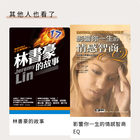
挽情回天函
其他人也看了
《大師談》「門不當，戶不對」的巴萊特和白朗寧
第6章 這個世界很小，我們就這樣遇見；這個世界很
大，分開就很難再見。
滅愛絕念信
挽情回天函
《大師談》外遇：壞男人的專利，一棍子打死他吧！
第7章 那個讓你流淚的，是你最愛的人；那個懂你眼淚
的，是最愛你的人；那個為你擦乾眼淚的，才是最後和
你相守的人。
滅愛絕念信
挽情回天函
《大師談》遠距離戀情：分手永遠不是一種距離，而是
一種決定
林書豪的故事
影響你一生的情感智商
第8章 有時候，露出笑臉只是不想讓你擔心或難過，但
EQ
其實我沒有你想像中那麼堅強。