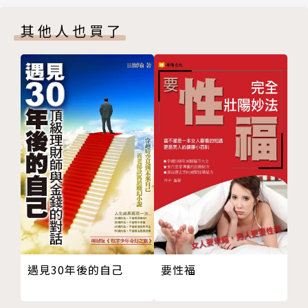
《大師談》請抽出一些時間，多關注一下你所愛的人
其他人也買了
吧！
第3章 我曾路過你的心，不是我不想停留，而是你不肯
收留。
滅愛絕念信
挽情回天函
《大師談》男女對彼此的差異，要換位思考，不要心存
怨懟
第4章 不管是人妻還是小三，潛意識裡都深深相信：他
不會離開我。
小三寫給人妻的信
人妻回給小三的信
《大師談》沒有拆不散的夫妻，只有不努力的小三
第5章 有時候不是不信任你，只是因為我比別人更在
遇見30年後的自己
要性福
乎，更怕失去你。
滅愛絕念信