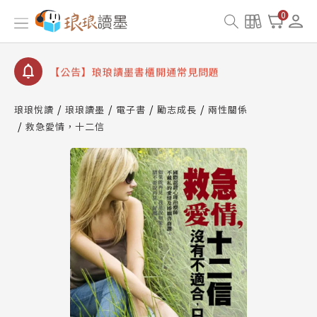
【公告】因 Readmoo 讀墨系統維護中，本站同步暫
0
停部分閱讀服務
【公告】琅琅讀墨數位閱讀資產合併與書櫃開通申請
【公告】琅琅讀墨書櫃開通常見問題
【公告】琅琅讀墨 3 分鐘完成書櫃開通與資產合併申
請圖文教學
琅琅悅讀
琅琅讀墨
電子書
勵志成長
兩性關係
【公告】琅琅書店服務升級重要說明及資產合併結果
救急愛情，十二信
查詢
【公告】因 Readmoo 讀墨系統維護中，本站同步暫
停部分閱讀服務