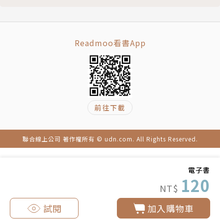
滅愛絕念信
挽情回天函
《大師談》「男不如女」：山高不如男人的志氣高，水
Readmoo看書App
深不如女人的愛情深
第9章 我們總在最不懂愛情的年代，遇見最美好的愛
情。
滅愛絕念信
挽情回天函
前往下載
《大師談》「異地而居」：說不出口的性問題
第10章 其實我不敢想像，沒有你，生活會是怎樣？
聯合線上公司 著作權所有 © udn.com. All Rights Reserved.
滅愛絕念信
挽情回天函
電子書
《大師談》感情和距離：願君心似我心，定不負相思意
120
NT$
第11章 因為你，我懂得了成長，可你，依舊是我的傷
滅愛絕念信
試閱
加入購物車
挽情回天函