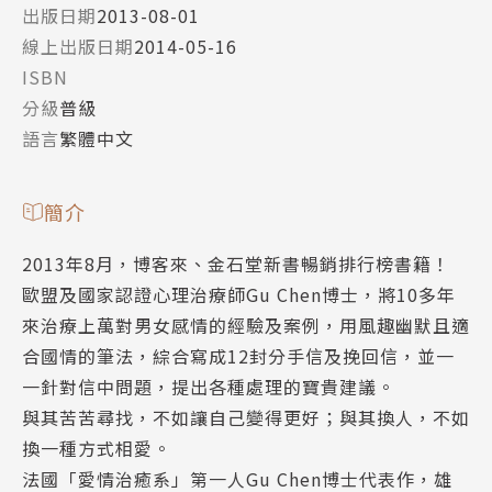
出版日期
2013-08-01
線上出版日期
2014-05-16
ISBN
分級
普級
語言
繁體中文
簡介
2013年8月，博客來、金石堂新書暢銷排行榜書籍！
歐盟及國家認證心理治療師Gu Chen博士，將10多年
來治療上萬對男女感情的經驗及案例，用風趣幽默且適
合國情的筆法，綜合寫成12封分手信及挽回信，並一
一針對信中問題，提出各種處理的寶貴建議。
與其苦苦尋找，不如讓自己變得更好；與其換人，不如
換一種方式相愛。
法國「愛情治癒系」第一人Gu Chen博士代表作，雄