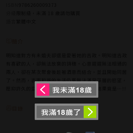
ISBN
9786260009373
分級
限制級，未滿 18 歲請勿購買
語言
繁體中文
簡介
明知道對方有未婚夫卻還是愛著她的吉政。明知道吉政
有喜歡的人，卻無法放棄的詩穗。心意遲遲無法相通的
兩人，卻在某次聚會後趁著酒意而結合，並且開始同居
了。然而，表面和諧的生活仍舊無法滿足深層的慾望，
壓抑許久的愛意終究爆發，而這段戀情的結果竟是…!!
目錄