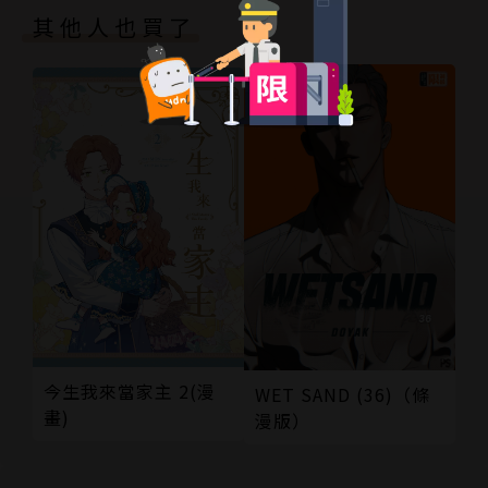
其他人也買了
今生我來當家主 2(漫
WET SAND (36)（條
畫)
漫版）