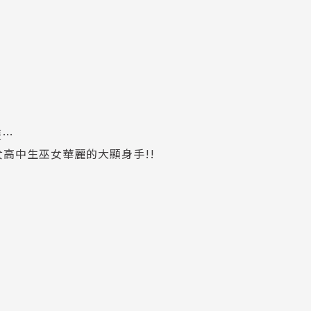
歷…
女高中生巫女華麗的大顯身手!!