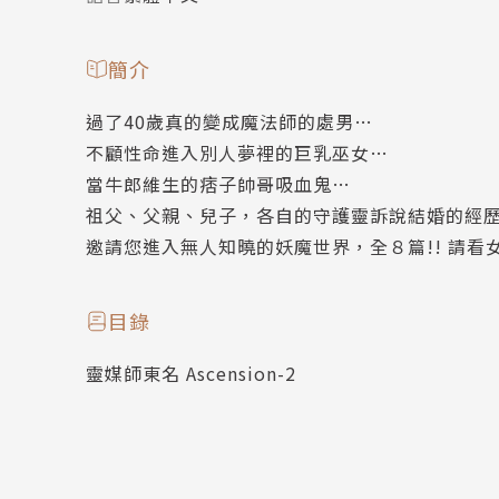
簡介
過了40歲真的變成魔法師的處男…
不顧性命進入別人夢裡的巨乳巫女…
當牛郎維生的痞子帥哥吸血鬼…
祖父、父親、兒子，各自的守護靈訴說結婚的經
邀請您進入無人知曉的妖魔世界，全８篇!! 請看
目錄
靈媒師東名 Ascension-2