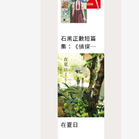
石黑正數短篇
集：《偵探綺
譚》《正向老
師》
在夏日