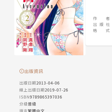
作 者
出 版 社
格 式
出版資訊
出版日期
2013-04-06
線上出版日期
2019-07-26
ISBN
9789865397036
分級
普級
語言
繁體中文