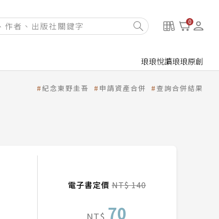
0
琅琅悅讀
琅琅原創
紀念東野圭吾
申請資產合併
查詢合併結果
電子書定價
NT$ 140
70
NT$