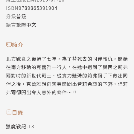
ISBN
9789865391904
分級
普級
語言
繁體中文
簡介
北方戰亂之後過了七年，為了替死去的同伴報仇，開始
往南方移動的克蕾雅一行人。在途中遇到了與西之莉弗
爾對峙的新世代戰士。從實力懸殊的莉弗爾手下救出同
伴之後，克蕾雅想向莉弗爾問出普莉希亞的下落，但莉
弗爾卻開出令人意外的條件…!?
目錄
獵魔戰記-13