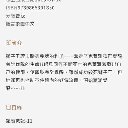
ISBN
9789865391850
分級
普級
語言
繁體中文
簡介
獅子王理卡路德兇猛的利爪一一奪走了克蕾雅這群覺醒
者討伐隊的生命!!眼見同伴不斷死亡的克蕾雅激發出自
己的極限，使四肢完全覺醒，雖然成功殺死獅子王，但
她卻再也控制不住體內的妖氣流竄，開始漸漸覺
醒……!?
目錄
獵魔戰記-11