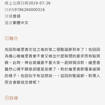
線上出版日期
2019-07-26
ISBN
9786260000516
分級
普級
語言
繁體中文
簡介
佐田和繪里香交往之後的第二個聖誕節到來了！佐田因
為擔心著繪里香會不會又做出什麼無理的要求而有點煩
躁。此時，神谷提議要不要大家一起辦個派對，繪里香
雖然心裡不願意卻還是答應了。對於繪里香那懂事過頭
的樣子，佐田似乎有話想說…。這回的聖誕節，對兩人
而言會變成怎樣呢？
目錄