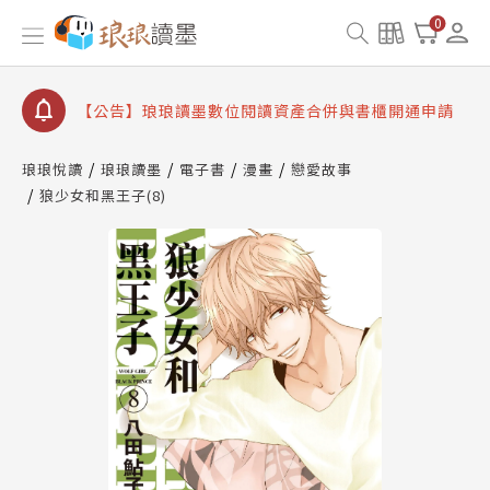
查詢
0
【公告】因 Readmoo 讀墨系統維護中，本站同步暫
停部分閱讀服務
【公告】琅琅讀墨數位閱讀資產合併與書櫃開通申請
【公告】琅琅讀墨書櫃開通常見問題
【公告】琅琅讀墨 3 分鐘完成書櫃開通與資產合併申
琅琅悅讀
琅琅讀墨
電子書
漫畫
戀愛故事
請圖文教學
狼少女和黑王子(8)
【公告】琅琅書店服務升級重要說明及資產合併結果
查詢
【公告】因 Readmoo 讀墨系統維護中，本站同步暫
停部分閱讀服務