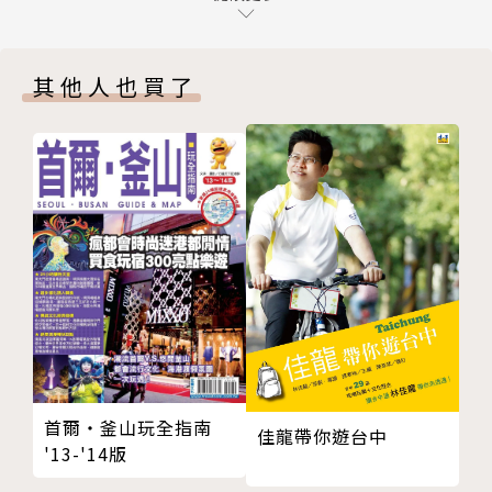
第一次登陸
許更實惠。行程中不需要經常打包拆包，張羅吃喝，也
十年修得同船渡，百年修得共枕眠
不需要穿梭於各地機場車站，煩惱今晚睡在哪裡，只要
其他人也買了
CHAPTER 3 在亞洲新生訓練
將全部體力和精力用在到處觀光，認識世界就好，聽起
最鮮活的地理課
來似乎輕鬆的有點超出想像。這種旅行方式不正符合他
新加坡與吉隆坡
們這種有浪跡天涯夢想的「懶人」嗎？
旅行是生活，也是能力
於是他們決定「下海」。這趟海上一百○五天的旅程，
眼到、手到，留住「美」！
整整繞行地球一圈，穿行五大洲、七大洋，沿途造訪三
再訪印度，一日天堂？
十個國家的四十個城市，乃至最終回到溫暖家中總結的
杜拜：海市蜃樓
旅程點滴，都記錄在本書中。行程中的風光透過老黑的
CHAPTER 4 紅海走跳，穿越歐亞非
文字與照片，Olivia的寫生插畫，將環遊世界所領略到
埃及大塞車
的風景、見聞、心情、反思都寶藏於此。除了這趟旅行
約旦：迷幻的瓦地倫山谷
的完整過程，還包括讀者及友人們提出的相關疑問Q&
世界奇景，眼見為憑
A。是一本既能滿足紙上旅行幻想，也能當作實際成行
聖城行止
首爾‧釜山玩全指南
參考的旅行札記。
佳龍帶你遊台中
'13-'14版
今天的天空很希臘
老黑說：「每一個人一生至少要有一次大旅行，如果你
過猶不及的九寶飯
跟我一樣，是個懶人夢想家，甚至比我還懶，建議你仔