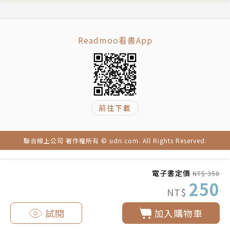
蕭條的里斯本街頭
及生活體驗和各位讀者朋友分享。
愛爾蘭是我的菜
老黑與Olivia的生活記錄將會提供台灣讀者另一種審視
Readmoo看書App
夢幻蘇格蘭
生活的觀點與態度，除了追求金錢之外，人的一生還有
登陸諾曼地
更多可能性，需要自己願意給予時間及機會陪伴自己，
重返英倫
創造更多元的價值，以回饋內心的渴望，生命將會有更
騎鐵馬遊阿姆斯特丹
豐富的面貌。
北歐一瞥
著有《從CEO到樂活家：白領打工仔，45歲退休全記
前往下載
說穿了，就是一趟ABC之旅
錄》、《45歲退休，你準備好了？》。
CHAPTER 7 跟著哥倫布到美洲
紐約，紐約
聯合線上公司 著作權所有 © udn.com. All Rights Reserved.
《我也在旅行：Olivia 的風景塗鴉》
勇闖百慕達三角
「在旅行中，我繪畫；在繪畫中，我神遊想像；在這兩
慵懶加勒比
者中，感受自由無限。」～Olivia
電子書定價
NT$ 350
250
巴拿馬運河：人類第八大奇景
作者Olivia是《懶人大旅行 –上船吧！跟著老黑環遊世
NT$
從國際媒體看台灣
界》一書封面插畫繪者，另一半為老黑 （田臨斌）。
試閱
加入購物車
哥斯大黎加，超級比一比
雖然輔仁大學時念的是英國文學系，在北京大學研究所
世界真的是圓的
修美學，工作經歷曾在多個行業任職公關，但是與另一