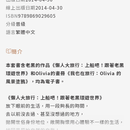
線上出版日期
2014-04-30
ISBN
9789869029605
分級
普級
語言
繁體中文
簡介
本套書含老黑的作品《懶人大旅行：上船吧！跟著老黑
環遊世界》和Olivia的畫冊《我也在旅行：Olivia 的
風景塗鴉》，均為電子書。
《懶人大旅行：上船吧！跟著老黑環遊世界》
放下眼前的生活，用一段夠長的時間，
去以前沒去過、甚至沒想過的地方，
拋開世俗身份地位，敞開胸懷用心體驗不一樣的生活，
找回最原始自然的自我！