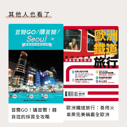
情調土耳其
細閱讀這本書，相信可以感受到我倆，從這趟美夢成真
其他人也看了
亞洲再見
的旅程中，獲得的喜悅和意義。」更重要的，你還可以
CHAPTER 5 慢活，樂活，在船上
從閱讀這本書中，獲得將自己的夢想，轉換為實際行動
郵輪旅行知多少？
的靈感和動力！
吃吧！吃吧！吃到爆
作者介紹
看不完，玩不完，學不完
田臨斌
船上是個小社會
外號老黑，1960年出生於台北，師大附中、成功大學
重新尋找時間的意義
畢業，在殼牌石油公司任職22年，曾擔任該公司在台
陸上旅行團？自由行？
首位華人CEO、大中華區業務總經理，卻在45歲事業
英文要多流利才行？
頂峰之際，放下工作，與妻子Olivia移居南台灣。他積
環球買啤酒
極經營著退休後的樂活人生，省視內心渴求，並加以實
享受「自由」
踐。
CHAPTER 6 沿海岸線漫步歐洲
他不悔不棄考了三次才拿到高雄街頭藝人證，偶而會在
歐洲鐵道旅行：善用火
首爾GO！購首爾！韓
義大利風情畫
愛河邊以吉他彈唱英文老歌；也因為妻子的興趣，跟著
車票完美稱霸全歐洲
貨控的採買全攻略
世界上最小的國家
愛上旅行，兩人目前親身研究與體驗如郵輪這種方式的
去西班牙看高第
大旅行，矢志成為「懶人旅行達人」，將更多旅行方式