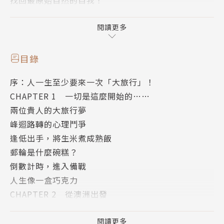
作者老黑在退休前是人人稱羨的跨國公司高階主管，
45歲時毅然選擇退出職場，開始追尋真正屬於自己的
閱讀更多
人生。
2013年老黑夫婦搭乘郵輪，以105天造訪了三十個國
目錄
家，
序：人一生至少要來一次「大旅行」！
完成了環遊世界的夢想。
CHAPTER 1 一切是這麼開始的……
如果你跟我一樣，是個懶人夢想家，這本書將會告訴你
兩位貴人的大旅行夢
如何讓美夢成真！
峰迴路轉的心理鬥爭
自從第二本書《45歲退休，你準備好了？》出版後，
逢低出手，將生米煮成熟飯
老黑與Olivia這對熱愛生活的夫妻有了新的計畫：來去
郵輪是什麼碗糕？
一趟「大」旅行吧！但規劃一趟大旅行不容易，雖然他
倒數計時，進入備戰
們嚮往無拘無束的背包客旅行，卻遺憾自己的能力、體
人生像一盒巧克力
力不如年輕人，而且他們也不喜歡太過麻煩的事物。但
CHAPTER 2 從澳洲出發
參加旅行團，通常限制多，行程趕，也不是很有意思。
澳洲生活教我的二三事
他倆在偶然機會聽說了郵輪旅遊，大感驚艷，且全程的
這一切都是真的耶！
閱讀更多
花費還不用花到一百萬台幣，比起搭飛機環遊世界，或