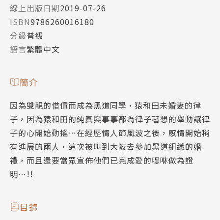
線上出版日期
2019-07-26
ISBN
9786260016180
分級
普級
語言
繁體中文
簡介
因為雙親的借債而成為黑道同學•猿和田未婚妻的律
子，因為猿和田的純真與事事都為律子著想的舉動讓律
子的心開始動搖…在經歷情人節風波之後，感情開始稍
有進展的兩人，這次被叫到大阪去參加黑道組織的婚
禮，而且還要當眾宣佈他們已完成愛的嘿咻做為證
明…!!
目錄