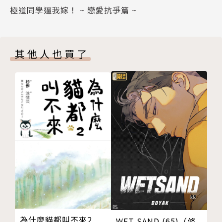
極道同學逼我嫁！ ~ 戀愛抗爭篇 ~
其他人也買了
為什麼貓都叫不來2
WET SAND (65)（條