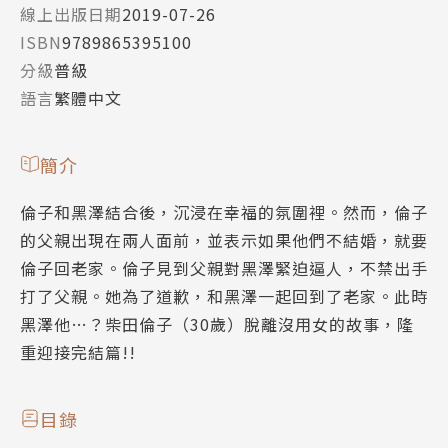
線上出版日期
2019-07-26
ISBN
9789865395100
分級
普級
語言
繁體中文
簡介
倫子和黑澤結合後，沉浸在幸福的氛圍裡。然而，倫子
的父親出現在兩人面前，並表示如果他們不結婚，就要
倫子回老家。倫子見到父親對黑澤緊迫逼人，不禁出手
打了父親。她為了道歉，和黑澤一起回到了老家。此時
黑澤他…？柴田倫子（30歲）脫離沒用女的故事，隆
重迎接完結篇!!
目錄