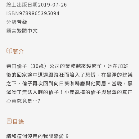
線上出版日期
2019-07-26
ISBN
9789865395094
分級
普級
語言
繁體中文
簡介
柴田倫子（30歲）公司的業務越來越繁忙，她在加班
後的回家途中遭遇跟蹤狂而陷入了恐慌。在黑澤的建議
之下，倫子再次回到向日葵咖啡廳與他同居。當晚，黑
澤吻了無法入眠的倫子！小鹿亂撞的倫子與黑澤的真正
心意究竟是…?
目錄
請和這個沒用的我談戀愛 9