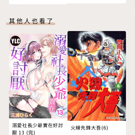
其他人也看了
溺愛社長少爺實在好討
火線先鋒大吾(6)
厭 13 (完)