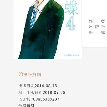
作 者
出 版 社
格 式
出版資訊
出版日期
2014-08-16
線上出版日期
2019-07-26
ISBN
9789865399207
分級
普級