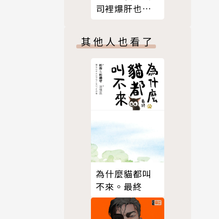
司裡爆肝也要
搞ＢＬ，有意
見？03
其他人也看了
為什麼貓都叫
不來。最終