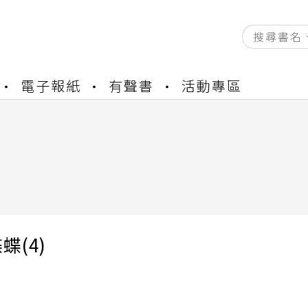
資產合併結果查詢
電子報紙
有聲書
活動專區
書櫃開通申請
與資產合併申請圖文教學
資產合併結果查詢
書櫃開通申請
蝶(4)