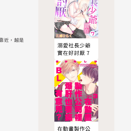
靠近，越是
溺愛社長少爺
實在好討厭 7
在動畫製作公