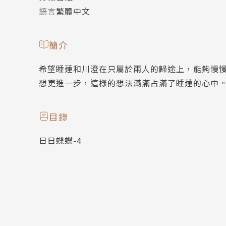
語言
繁體中文
簡介
希望睡蓮和川澄在只屬於兩人的歸途上，能夠慢
想更進一步，這樣的想法滿滿占滿了睡蓮的心中
目錄
日日蝶蝶-4