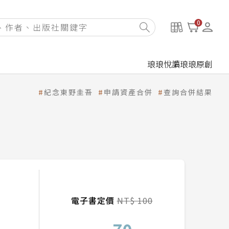
0
琅琅悅讀
琅琅原創
紀念東野圭吾
申請資產合併
查詢合併結果
電子書定價
NT$ 100