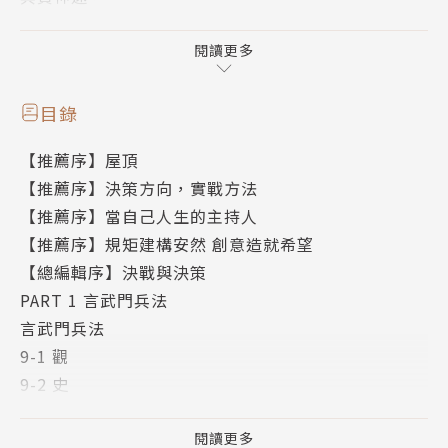
都在那每一個決策的穩健腳步，
生命不是隨時在決戰，
閱讀更多
前進卻得刻刻在決策，
當決策成為了潛意識裡的習慣，
目錄
決戰的勝利已是那麼自然。
【推薦序】屋頂
【推薦序】決策方向，實戰方法
【五大導師聯合推薦】
【推薦序】當自己人生的主持人
許勝雄、溫嵐、葉珈寧、劉兵、蔡俊有
【推薦序】規矩建構安然 創意造就希望
【總編輯序】決戰與決策
【八位作者共同撰述】
PART 1 言武門兵法
許宏、于麗娜、李佳穎、林殷羽、洪守柔、張智九、張
言武門兵法
菁芳、曠秀凰
9-1 觀
9-2 史
9-3 盤
作者簡介
9-4 覓
閱讀更多