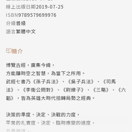
線上出版日期
2019-07-25
ISBN
9789579699976
分級
普級
語言
繁體中文
簡介
博覽古經，廣集今緯，
方能釀時空之智慧，為當下之所用。
武經七書乃《孫子兵法》、《吳子兵法》、《司馬
法》、《李衛公問對》、《尉繚子》、《三略》、《六
韜》，皆為英雄大時代扭轉局勢之經典。
決策的準度、決定、決戰的力度，
平常的扎實度、決定、臨時應變的速度，
兵貴神速，