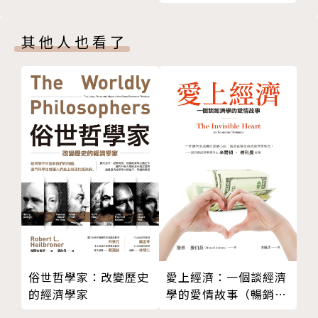
套路 信仰 邏輯
書
著作：
其他人也看了
信仰
《成就一瞬間》、《美容一瞬間》、《行銷一瞬間》、
防守與攻擊
《領導一瞬間──企業軍師》、《大商的味道》、《B
咖啡邏輯
ig In Business 》、《美麗傳奇》、《翻轉命運的力
知道
量──星座血型生命靈數最佳指南》、《成就渴望的臨
重新開機
界點──心想事成方程式》
原理是德，運用是福
真真 假假 真假 假真
言武門教育系統：
常識
言如兵法足以勝萬軍
從不間斷
文似醫藥足以救生命
從新定義
慎言如妙文
陰陽相對論
智慧已開門
善用你的情
言武門由許宏老師於2015年8月28日正式創立，以期
愛上經濟：一個談經濟
俗世哲學家：改變歷史
喜羊羊與灰太狼
學的愛情故事（暢銷紀
的經濟學家
將中華民族的古老智慧，經過更縝密的整理重建後，透
念版）
番翻
過獨到而靈活的教育訓練方式，延伸扎根。