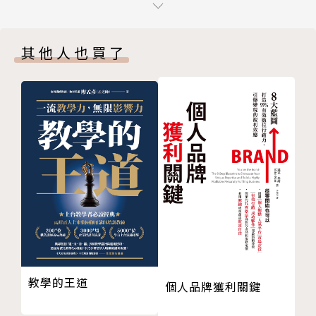
9-5 習
許宏 （Hsu, Hung）
9-6 整
淡江大學化學研究所碩士
其他人也買了
9-7 變
企業資歷相當完整，從研發、生產、企劃、行銷、業
9-8 轉
務、管理所有企業的重要環節皆相當熟悉，堪稱為全方
9-9 逆
位的專業經理人。
PART 2 邏輯
是偶像級感動式魅力型的行動派激勵講師，是專業的超
一畫開天
級訓練師，亦是專業中文書籍文案寫手，人稱「天下第
八卦邏輯
一寫手」，堪稱臺灣奇才。
邏輯的真相
邏輯究竟是什麼
現任：
邏輯的重要
‧葒陽生物科技集團 執行長
邏輯之轉
‧HYBT 精油工廠 執行長
邏輯的交集
‧HYBT 化妝品工廠 執行長
邏輯的病態
‧言武門教育訓練系統 創辦人
教學的王道
個人品牌獲利關鍵
邏輯與福報
擔任各大中小企業約聘總顧問、執行顧問、教育顧問、
邏輯錯亂
行銷企劃顧問，以及各作家群的特約總編輯。