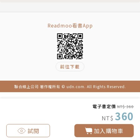
超越習性
亂中之靜
言武門相關課程：
想 說 做 之邏輯
1. 言武門《師道》講師特訓
Readmoo看書App
愚民蠢君
2. 言武門《文字道》文字特訓
過錯 錯過
3. 言武門《話道》說話特訓
線點面
4. 言武門生命靈數
誰不是獨一無二
5. 言武門紫微斗數
前往下載
翻轉你的邏輯
6. 言武門姓名學
大小
7. 言武門風水學
不一樣的面對
8. 言武門一掌覺
聯合線上公司 著作權所有 © udn.com. All Rights Reserved.
天生我才
9. 言武門調香師
少林功夫
電子書定價
NT$ 360
可不可以
相關著作:《大商的味道：團隊式口碑行銷的教戰手
360
NT$
成交
冊，商業組織裡務必人手一冊的商用兵法書》《美麗傳
自己的分數自己給
奇》《翻轉命運的力量：星座血型生命靈數最佳指南》
試閱
加入購物車
你在找什麼
《成就渴望的臨界點：心想事成方程式》《翻轉命運的