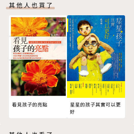
其他人也買了
小心餐桌上的智力“殺手”
兒童飲食中的12“駭客”
適當給孩子提供必需的加餐
怎樣給孩子選“長個餐”
給孩子一份健康早餐
幼稚園孩子的一日三餐
吃零食可使寶寶營養更均衡？
選對零食幫寶寶健康加分
健康零食：孩子健康成長的好朋友
有效防止寶寶近視的3種食物
讓孩子食慾不好的常見原因
調整專注力不足孩子的飲食
看見孩子的亮點
星星的孩子其實可以更
小兒日常飲食的11個提醒
好
孩子飲食別過分追求高營養
小兒多動症的飲食治療法
4種食物不宜給寶貝多吃