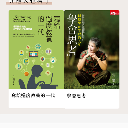
其他人也看了
警惕“吃出來”的孤獨症
孩子多吃鹼性食物可提高智商
預防兒童感冒應該吃什麼？
兒童咳嗽的八項飲食禁忌
2-4歲均衡飲食最重要
寶寶視力差，緣於甜食吃太多
雞頭鴨頭容易讓孩子性早熟
夏天：兒童不宜吃冰鎮西瓜！
夏日水果“進補”也要對症
小心隔夜食物“有毒”
七類食物如何讓孩子變聰明
孩子越吃越聰明的營養食譜
寫給過度教養的一代
學會思考
吃哪些魚有益寶寶智力發展
水果榨汁前燙一下保存營養
發育兒童應該常吃芝麻醬
夏季兒童胃口不好做調節