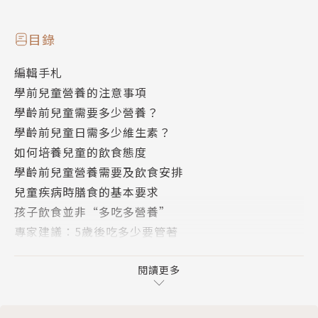
目錄
編輯手札
學前兒童營養的注意事項
學齡前兒童需要多少營養？
學齡前兒童日需多少維生素？
如何培養兒童的飲食態度
學齡前兒童營養需要及飲食安排
兒童疾病時膳食的基本要求
孩子飲食並非“多吃多營養”
專家建議：5歲後吃多少要管著
愛運動的孩子營養如何補？
孩子長高黃金期要科學進補
閱讀更多
“食育”應該從娃娃抓起
給孩子上一堂關於米飯的課