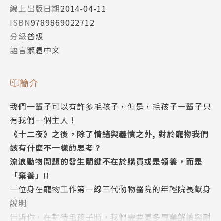
線上出版日期
2014-04-11
ISBN
9789869022712
分級
普級
語言
繁體中文
簡介
我們一輩子可以有許多毛孩子，但是，毛孩子一輩子只
有我們一個主人！
《十二夜》之後，除了情緒與義憤之外, 對於寵物我們
該有什麼不一樣的思考？
流浪動物問題的發生關鍵不在於購買或是領養，而是
「棄養」!!
一位身在寵物工作第一線三代動物醫院的年輕院長獻身
說明
告訴你，在對待毛孩子時，我們需要更多專業解讀與耐