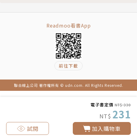
轉念瞬間，生死之別
別讓單純變複雜
哈士奇小白的慢性病
Readmoo看書App
寵物的老年病
皮膚病真多問題
找出真正的病因
替寵物看病三步驟
網路或電話問診可行嗎？
前往下載
寵物看病也可以轉診
手術過後要不要住院？
聯合線上公司 著作權所有 © udn.com. All Rights Reserved.
沒事不要亂吃藥
醫囑的重要性
電子書定價
NT$ 330
用心看待生病
231
NT$
後記
試閱
加入購物車