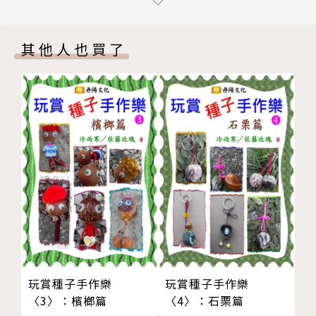
三更半夜替寵物急診的心情
「或許我們可以更嚴肅地看待這個問題，因為這個所謂
動物醫院的人生劇場
的『寵物』，是一個生命。」
其他人也買了
心情三溫暖
《毛孩子，不哭了─小獸醫的醫診情緣》以50篇文
小獸醫的職業傷害
章，用感性、知性、理性，更具人性真實溫暖的故事，
小獸醫的大欣慰
分成「談心情」、「說觀念」、「看問題」三個部份，
小獸醫看動物園
告訴你，對待毛孩子，必須要有的熱心、耐心、細心與
小獸醫上電視了
專業，讓你重新與毛孩子結緣！並重新定義那股對動物
子犬和泡芙
的愛與責任。
†說觀念†
小熊的熱血
作者簡介
不離不棄的愛
林煜淳
真愛回饋
全台灣第一間私人動物醫院「博愛動物醫院」第三代院
重視寵物醫療權
長、台北市獸醫師公會現任理事。國立中興大學獸醫系
不得不的安樂術
畢業。於小動物臨床工作十餘年，主要診療範圍為狗、
玩賞種子手作樂
玩賞種子手作樂
買寵物回家要注意的事
貓、麝香豬等內外科疾病。
〈3〉：檳榔篇
〈4〉：石栗篇
錢與健康如何計較？
長期以「小獸醫」名義在網路上發表寵物診療相關文