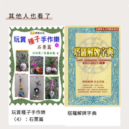
缺憾造就了生命力
章，「小」意味著年輕活力及熱情，同時提醒自己在臨
由寵物生病檢視內在性格
床上保持謙虛的態度。
其他人也看了
與寵物的親密行為好不好呢？
曾為人間福報專欄作者。並被蘋果日報、壹週刊報導介
過度擬人化的危險
紹，以及電視節目「健康兩點靈」、「唉呦 我的媽」
受虐臘腸狗新聞有感
特別來賓。
憔悴愛心媽媽的開心笑容
水瓶座加上A型的衝突下，外放的理性夾雜內化的感
愛動物、救動物，做什麼都對嗎？
性，喜歡游泳、旅遊、電影、音樂等等。
救助流浪動物的現實問題
寵物的食衣住行育樂都要顧
揭開寵物處方飼料的面紗
失而復得的咪魯
†看問題†
1／3＋1／3＋1／3=？
聽臨床獸醫師說話
玩賞種子手作樂
塔羅解牌字典
跟動物醫師討論收費
〈4〉：石栗篇
看病兩樣情