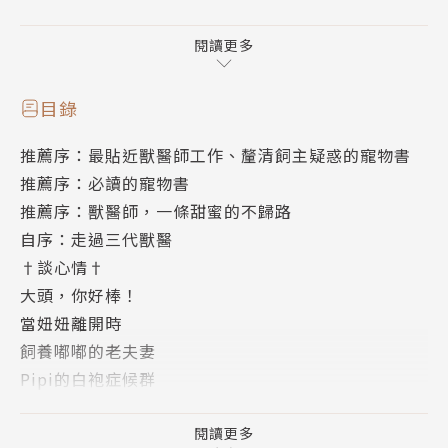
心!!
閱讀更多
【關於本書】
毛孩子，是許多人對於寵物的另一個稱呼。
目錄
人類往往因為毛孩子的可愛，一時衝動養了他
推薦序：最貼近獸醫師工作、釐清飼主疑惑的寵物書
而在熱情過後，遺棄了他。
推薦序：必讀的寵物書
《十二夜》過後，許多人重視到流浪動物問題，並憑借
推薦序：獸醫師，一條甜蜜的不歸路
著看完影片後的熱情，帶出毛孩子的「領養」風潮，但
自序：走過三代獸醫
風潮過後，往往因領養者的心態與專業知識準備不足而
†談心情†
發生了二次棄養。這對於毛孩子是二度的傷害，因為他
大頭，你好棒！
不會說人類的語言，不懂為什麼他會被主人第二次遺
當妞妞離開時
棄!!
飼養嘟嘟的老夫妻
身在寵物工作第一線三代動物醫院的年輕院長--小獸
Pipi的白袍症候群
醫，從小生長在動物環繞的環境，他指出，許多人對於
獸醫老爸教小獸醫的事
寵物的定義是只是獲得我們寵愛的「物品」，所以對於
小虎離開了
閱讀更多
丟棄失去寵愛的物品，似乎也合於邏輯？！小獸醫說：